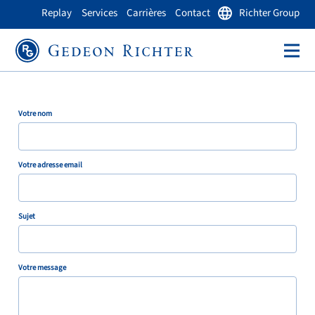
Replay
Services
Carrières
Contact
Richter Group
Votre nom
Votre adresse email
Sujet
Votre message