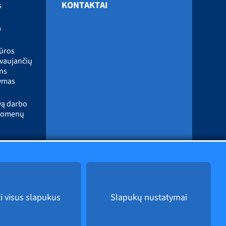
KONTAKTAI
s
a
iūros
yvaujančių
ns
ymas
vą darbo
duomenų
o budrumo
formacijos
gų
ymas
ti visus slapukus
Slapukų nustatymai