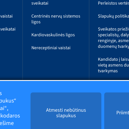
sveikatai
Perleistos vertė
vaistai
Centrinės nervų sistemos
Slapukų politik
ligos
veikatai
Sveikatos priež
Kardiovaskulinės ligos
specialistų, dal
renginyje, asme
duomenų tvark
Nereceptiniai vaistai
Kandidato į lais
vietą asmens 
tvarkymas
Farmakologini
ir medicinos in
s
teikimo paslau
apukus“
duomenų tvark
ai“,
Atmesti nebūtinus
Priim
inkodaros
slapukus
nešime