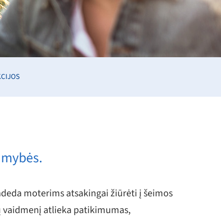
KCIJOS
limybės.
adeda moterims atsakingai žiūrėti į šeimos
ų vaidmenį atlieka patikimumas,