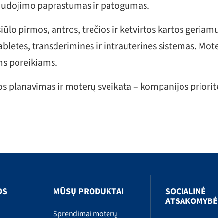
audojimo paprastumas ir patogumas.
iūlo pirmos, antros, trečios ir ketvirtos kartos geria
abletes, transderimines ir intrauterines sistemas. Mote
s poreikiams.
s planavimas ir moterų sveikata – kompanijos priorite
OS
MŪSŲ PRODUKTAI
SOCIALINĖ
ATSAKOMYBĖ
Sprendimai moterų