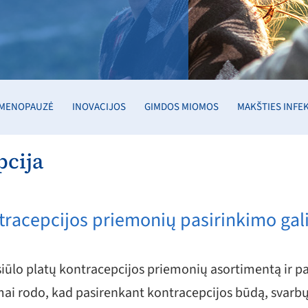
MENOPAUZĖ
INOVACIJOS
GIMDOS MIOMOS
MAKŠTIES INFE
pcija
tracepcijos priemonių pasirinkimo ga
iūlo platų kontracepcijos priemonių asortimentą ir p
mai rodo, kad pasirenkant kontracepcijos būdą, svarb