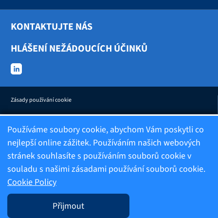
KONTAKTUJTE NÁS
HLÁŠENÍ NEŽÁDOUCÍCH ÚČINKŮ
Zásady používání cookie
Používáme soubory cookie, abychom Vám poskytli co
Imprint
nejlepší online zážitek. Používáním našich webových
stránek souhlasíte s používáním souborů cookie v
Zásady zpracování osobních údajů
souladu s našimi zásadami používání souborů cookie.
Cookie Policy
Informace o společnosti
Přijmout
Informace o vnitřním oznamovacím systému