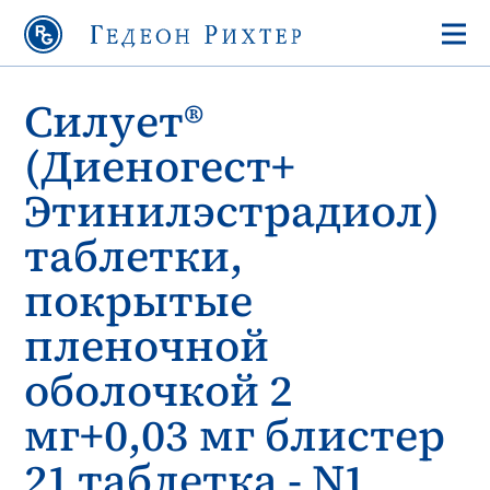
Силует®
(Диеногест+
Этинилэстрадиол)
таблетки,
покрытые
пленочной
оболочкой 2
мг+0,03 мг блистер
21 таблетка - N1