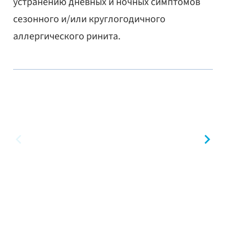
устранению дневных и ночных симптомов
сезонного и/или круглогодичного
аллергического ринита.
предыдущий
сл