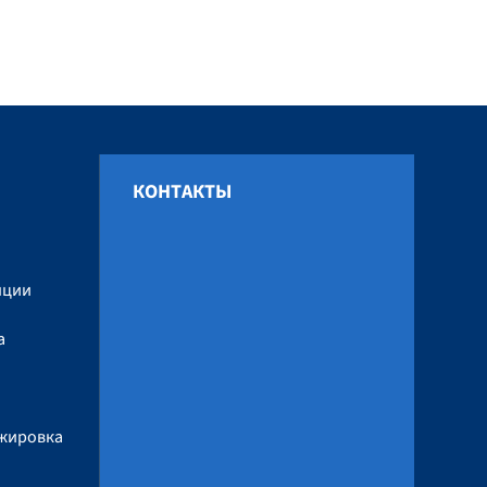
КОНТАКТЫ
и
нции
а
ажировка