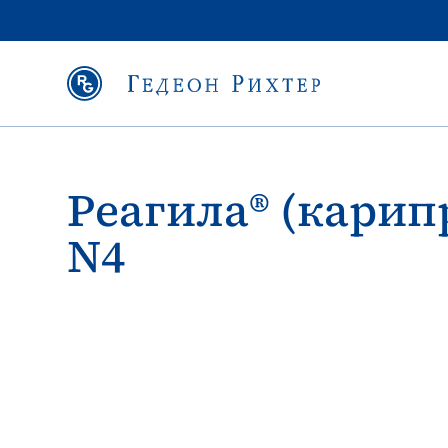
Реагила® (карипр
N4