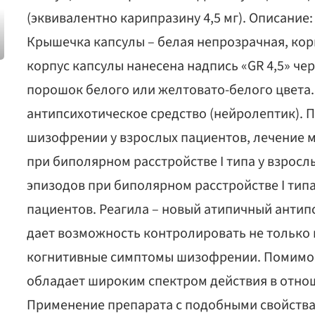
(эквивалентно карипразину 4,5 мг). Описание
Крышечка капсулы – белая непрозрачная, кор
корпус капсулы нанесена надпись «GR 4,5» ч
порошок белого или желтовато-белого цвета
антипсихотическое средство (нейролептик). 
шизофрении у взрослых пациентов, лечение 
при биполярном расстройстве I типа у взрос
эпизодов при биполярном расстройстве I тип
пациентов. Реагила – новый атипичный антип
дает возможность контролировать не только 
когнитивные симптомы шизофрении. Помимо 
обладает широким спектром действия в отнош
Применение препарата с подобными свойств