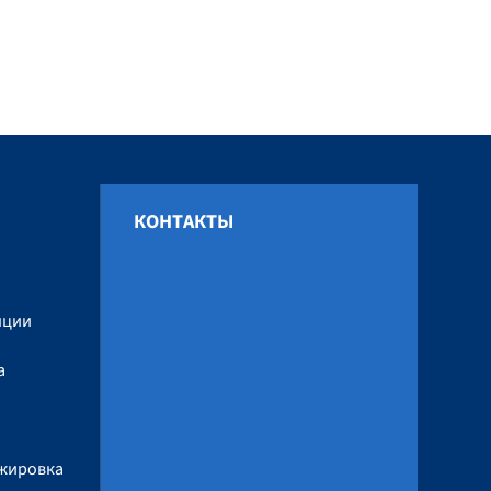
КОНТАКТЫ
и
нции
а
ажировка