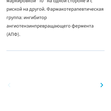
маркировкой "10" на одной стороне и с
риской на другой. Фармакотерапевтическая
группа: ингибитор
ангиотензинпревращающего фермента
(АПФ).
предыдущий
сл