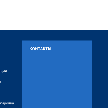
КОНТАКТЫ
и
нции
а
ажировка