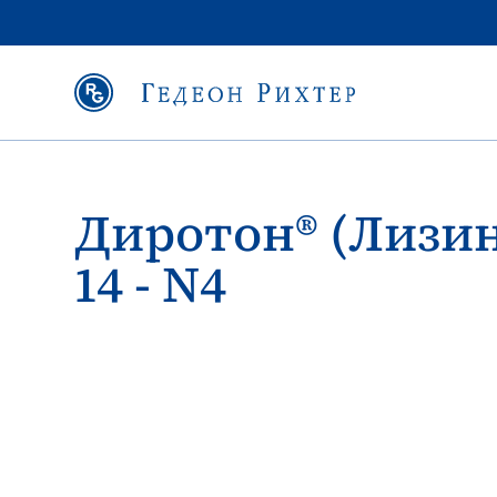
Диротон® (Лизин
14 - N4