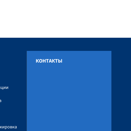
КОНТАКТЫ
и
нции
а
ажировка