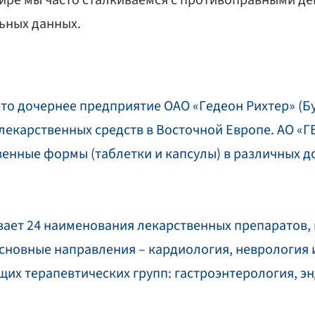
ире мы часто сталкиваемся с противоправными 
ьных данных.
это дочернее предприятие ОАО «Гедеон Рихтер» (Б
екарственных средств в Восточной Европе. АО «Г
енные формы (таблетки и капсулы) в различных до
ает 24 наименования лекарственных препаратов, 
новные направления – кардиология, неврология и
их терапевтических групп: гастроэнтерология, э