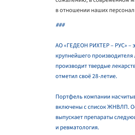
сожалению, в современном м
в отношении наших персонал
###
АО «ГЕДЕОН РИХТЕР – РУС» – 
крупнейшего производителя л
производит твердые лекарств
отметил своё 28-летие.
Портфель компании насчитыв
включены с список ЖНВЛП. Ос
выпускает препараты следующ
и ревматология.