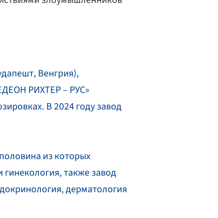
действиями злоумышленников
удапешт, Венгрия),
ЕДЕОН РИХТЕР – РУС»
зировках. В 2024 году завод
половина из которых
 гинекология, также завод
ндокринология, дерматология