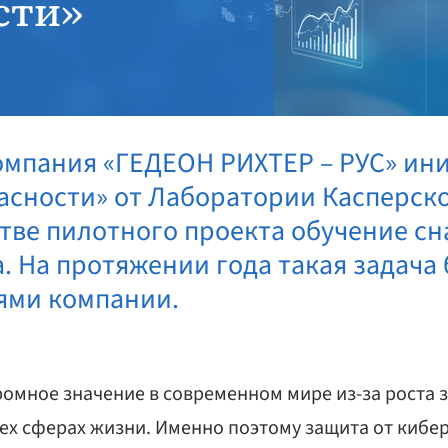
сти»
компания «ГЕДЕОН РИХТЕР – РУС» и
сности» от Лаборатории Касперско
стве пилотного проекта обучение с
. На протяжении года такая задача 
ями компании.
омное значение в современном мире из-за роста 
сех сферах жизни. Именно поэтому защита от кибе