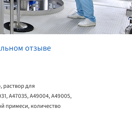
ольном отзыве
, раствор для
31, A47035, A49004, A49005,
ой примеси, количество