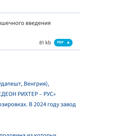
ышечного введения
81 kb
PDF
удапешт, Венгрия),
ЕДЕОН РИХТЕР – РУС»
зировках. В 2024 году завод
половина из которых