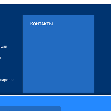
КОНТАКТЫ
и
нции
а
ажировка