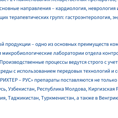
новные направления – кардиология, неврология и
их терапевтических групп: гастроэнтерология, э
й продукции – одно из основных преимуществ комп
и микробиологические лаборатории отдела контро
роизводственные процессы ведутся строго с учет
среды с использованием передовых технологий и 
ИХТЕР – РУС» препараты поставляются не только в
усь, Узбекистан, Республика Молдова, Киргизская 
ия, Таджикистан, Туркменистан, а также в Венгри