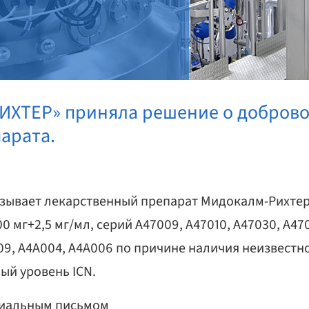
ИХТЕР» приняла решение о добров
арата.
зывает лекарственный препарат Мидокалм-Рихтер
мг+2,5 мг/мл, серий A47009, A47010, A47030, A470
009, A4A004, A4A006 по причине наличия неизвестн
ый уровень ICN.
циальным письмом