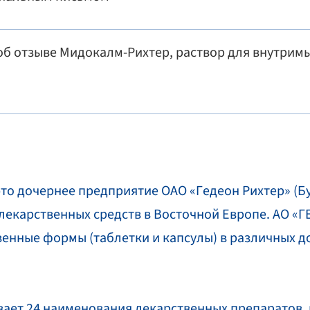
б отзыве Мидокалм-Рихтер, раствор для внутрим
это дочернее предприятие ОАО «Гедеон Рихтер» (Б
екарственных средств в Восточной Европе. АО «Г
енные формы (таблетки и капсулы) в различных до
ает 24 наименования лекарственных препаратов, 