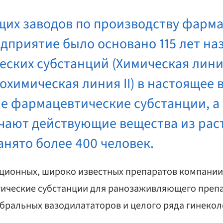
щих заводов по производству фарм
дприятие было основано 115 лет на
ких субстанций (Химическая линия I
охимическая линия II) в настоящее
е фармацевтические субстанции, а 
учают действующие вещества из рас
анято более 400 человек.
ционных, широко известных препаратов компании 
ические субстанции для ранозаживляющего препа
бральных вазодилататоров и целого ряда гинекол