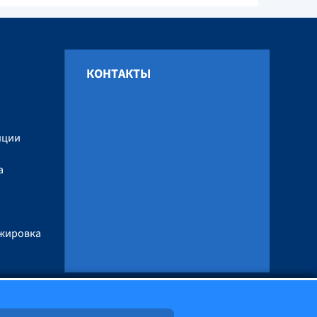
КОНТАКТЫ
и
нции
а
ажировка