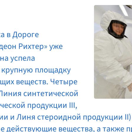
а в Дороге
деон Рихтер» уже
она успела
ю крупную площадку
щих веществ. Четыре
(Линия синтетической
ческой продукции III,
и и Линя стероидной продукции II
ие действующие вещества, а также 