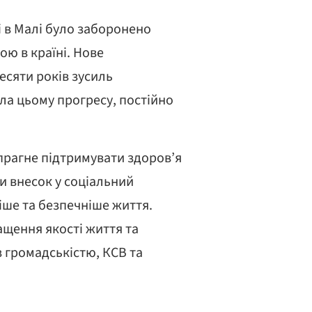
і в Малі було заборонено
ою в країні. Нове
есяти років зусиль
ла цьому прогресу, постійно
 прагне підтримувати здоров’я
ти внесок у соціальний
іше та безпечніше життя.
щення якості життя та
з громадськістю, КСВ та