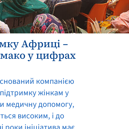
имку Африці –
амако у цифрах
заснований компанією
 підтримку жінкам у
ли медичну допомогу,
ться високим, і до
 роки ініціатива має