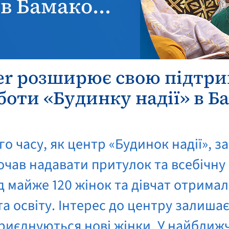
в Бамако...
er розширює свою підтр
боти «Будинку надії» в Б
го часу, як центр «Будинок надії», 
 почав надавати притулок та всебічну
д майже 120 жінок та дівчат отрима
 освіту. Інтерес до центру залишає
иєднуються нові жінки. У найближчі