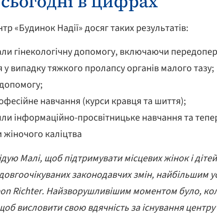
 сьогодні в цифрах
тр «Будинок Надії» досяг таких результатів:
али гінекологічну допомогу, включаючи передопер
у випадку тяжкого пролапсу органів малого тазу;
 допомогу;
фесійне навчання (курси кравця та шиття);
 інформаційно-просвітницьке навчання та тепер 
и жіночого каліцтва
ідую Малі, щоб підтримувати місцевих жінок і дітей
довгоочікуваних законодавчих змін, найбільшим ус
eon Richter. Найзворушливішим моментом було, кол
 щоб висловити свою вдячність за існування центру