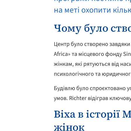
на меті охопити кіль
Чому було ств
Центр було створено завдяки с
Africa» та місцевого фонду Si
жінкам, які рятуються від на
психологічного та юридичного
Будівлю було спроєктовано у
умов. Richter відіграв ключову
Віха в історії
жінок