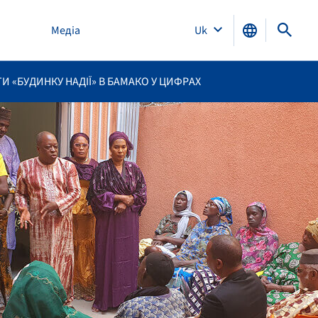
Медіа
Uk
 «БУДИНКУ НАДІЇ» В БАМАКО У ЦИФРАХ