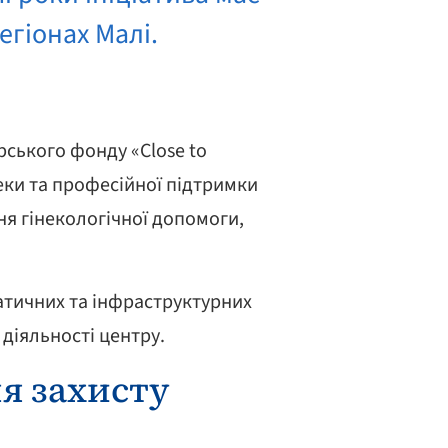
егіонах Малі.
орського фонду «Close to
пеки та професійної підтримки
ня гінекологічної допомоги,
атичних та інфраструктурних
й діяльності центру.
ля захисту