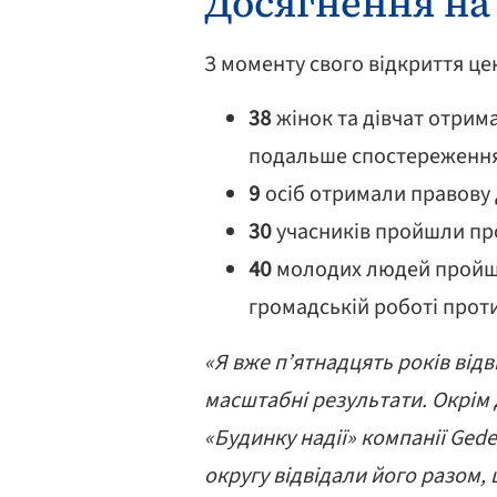
Досягнення на
З моменту свого відкриття цен
38
жінок та дівчат отрим
подальше спостереження 
9
осіб отримали правову
30
учасників пройшли про
40
молодих людей пройшли
громадській роботі прот
«Я вже п’ятнадцять років відв
масштабні результати. Окрім 
«Будинку надії» компанії Ged
округу відвідали його разом,