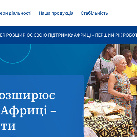
ери діяльності
Наша продукція
Стабільність
TER РОЗШИРЮЄ СВОЮ ПІДТРИМКУ АФРИЦІ – ПЕРШИЙ РІК РОБОТИ
 розширює
 Африці –
оти