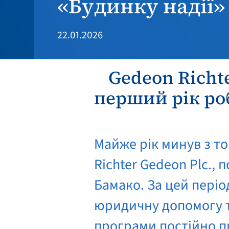
«Будинку надії» 
22.01.2026
Gedeon Richt
перший рік ро
Майже рік минув з то
Richter Gedeon Plc.,
Бамако. За цей періо
юридичну допомогу та
програми постійно пр