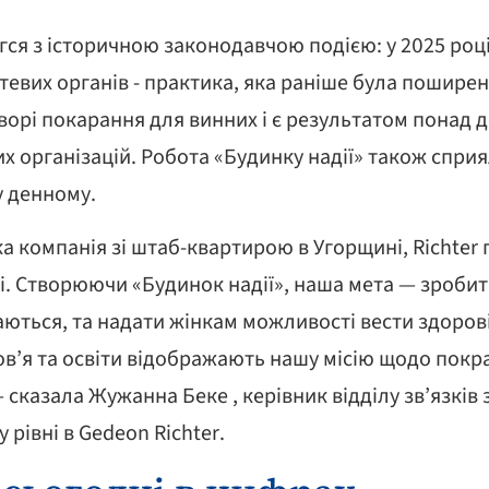
гся з історичною законодавчою подією: у 2025 роц
тевих органів - практика, яка раніше була поширен
орі покарання для винних і є результатом понад д
 організацій. Робота «Будинку надії» також сприя
 денному.
а компанія зі штаб-квартирою в Угорщині, Richter
іті. Створюючи «Будинок надії», наша мета — зроби
аються, та надати жінкам можливості вести здоров
в’я та освіти відображають нашу місію щодо покра
казала Жужанна Беке , керівник відділу зв’язків 
 рівні в Gedeon Richter.