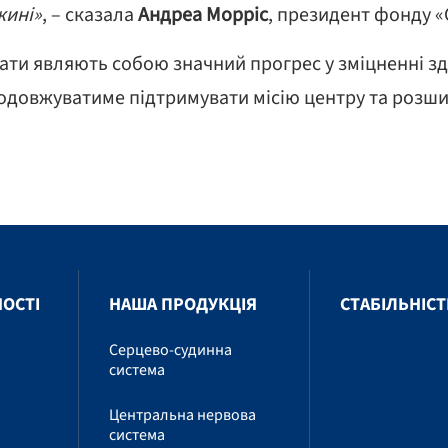
жині»
, – сказала
Андреа Морріс
, президент фонду «C
тати являють собою значний прогрес у зміцненні зд
 продовжуватиме підтримувати місію центру та роз
НОСТІ
НАША ПРОДУКЦІЯ
СТАБІЛЬНІСТ
Серцево-судинна
система
Центральна нервова
система