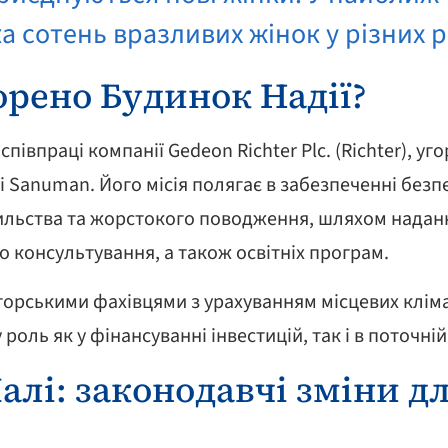
ка сотень вразливих жінок у різних р
орено Будинок Надії?
півпраці компанії Gedeon Richter Plc. (Richter), уг
ni Sanuman. Його місія полягає в забезпеченні без
сильства та жорстокого поводження, шляхом надан
 консультування, а також освітніх програм.
горськими фахівцями з урахуванням місцевих клім
 роль як у фінансуванні інвестицій, так і в поточні
 Малі: законодавчі зміни д