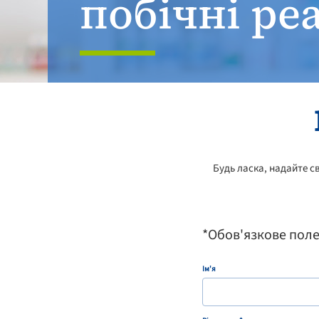
побічні ре
Будь ласка, надайте с
*Обов'язкове пол
Ім'я