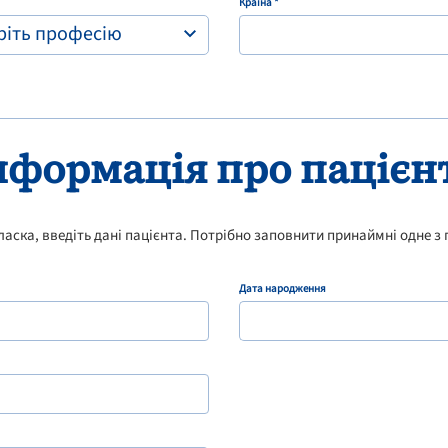
Країна *
еріть професію
нформація про пацієн
ласка, введіть дані пацієнта. Потрібно заповнити принаймні одне з 
Дата народження