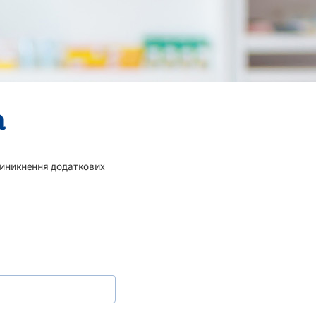
а
 виникнення додаткових