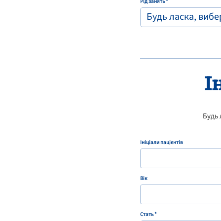
Рід занять *
Будь ласка, виб
І
Будь 
Ініціали пацієнтів
Вік
Стать *