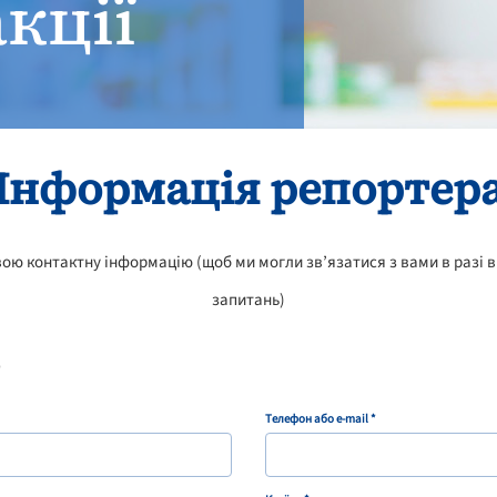
акції
Інформація репортер
вою контактну інформацію (щоб ми могли зв’язатися з вами в разі
запитань)
е
Телефон або e-mail *