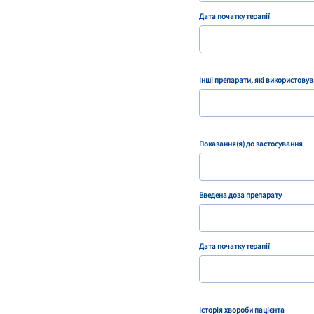
Дата початку терапії
Інші препарати, які використовув
Показання(я) до застосування
Введена доза препарату
Дата початку терапії
Історія хвороби пацієнта