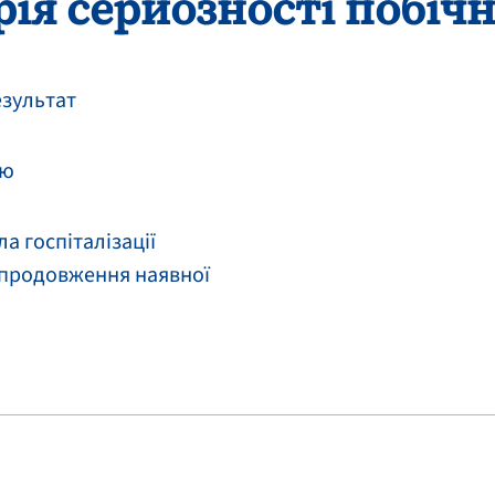
ія серйозності побічн
езультат
тю
а госпіталізації
 продовження наявної
ї