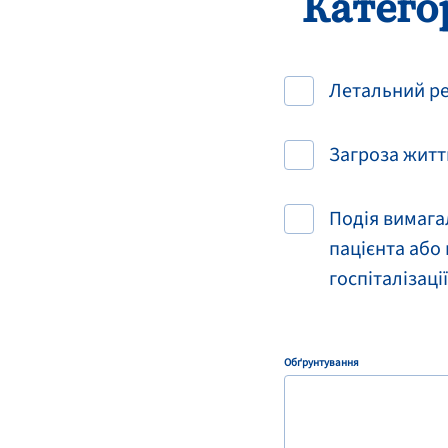
Категор
Летальний р
Загроза жит
Подія вимагал
пацієнта або
госпіталізаці
Обґрунтування