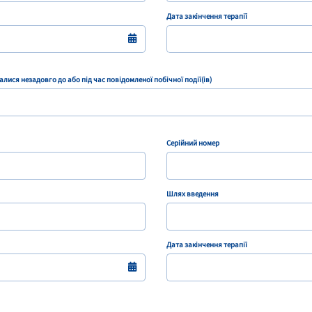
Дата закінчення терапії
алися незадовго до або під час повідомленої побічної події(ів)
Серійний номер
Шлях введення
Дата закінчення терапії