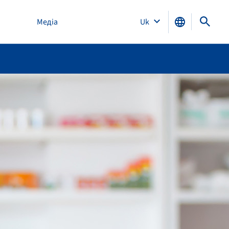
Медіа
Uk