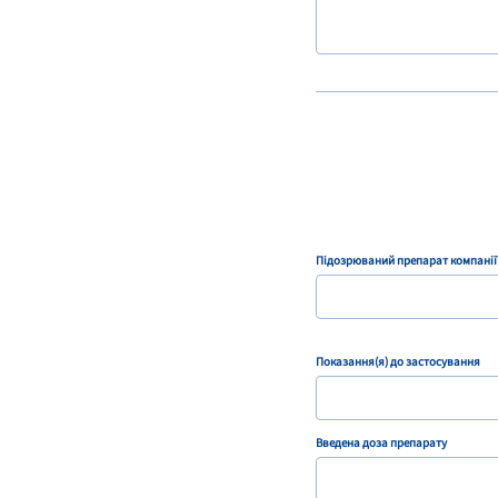
Підозрюваний препарат компаніїї
Показання(я) до застосування
Введена доза препарату