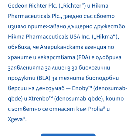
Gedeon Richter Plc. („Richter“) и Hikma
Pharmaceuticals Plc., заедно със своето
изцяло притежавано дъщерно дружество
Hikma Pharmaceuticals USA Inc. („Hikma“),
обявиха, че Американската агенция по
храните и лекарствата (FDA) е одобрила
заявленията за лиценз за биологични
продукти (BLA) за техните биоподобни
версии на денозумаб — Enoby™ (denosumab-
qbde) и Xtrenbo™ (denosumab-qbde), които
съответно се отнасят към Prolia® и
Xgeva®.