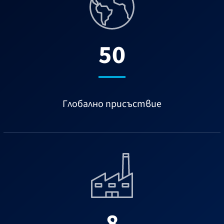
50
Глобално присъствие
8