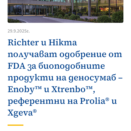
29.9.2025г.
Richter и Hikma
получават одобрение от
FDA за биоподобните
продукти на деносумаб –
Enoby™ и Xtrenbo™,
референтни на Prolia® и
Xgeva®