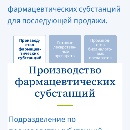
фармацевтических субстанций
для последующей продажи.
Производ-
Производ-
Готовые
ство
ство
лекарствен-
фармацев-
биоаналого-
ные
тических
вых
препараты
субстанций
препаратов
Производство
фармацевтических
субстанций
Подразделение по