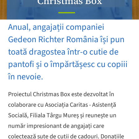
Christmas Box
Anual, angajații companiei
Gedeon Richter România își pun
toată dragostea într-o cutie de
pantofi și o împărtășesc cu copiii
în nevoie.
Proiectul Christmas Box este dezvoltat în
colaborare cu Asociația Caritas - Asistență
Socială, Filiala Târgu Mureș și reunește un
număr impresionant de angajați care
colectează sute de cutii de cadouri. Donațiile