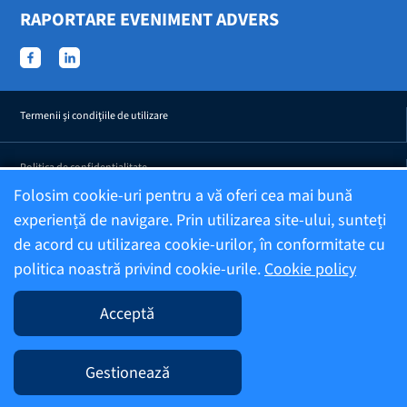
RAPORTARE EVENIMENT ADVERS
Termenii şi condiţiile de utilizare
Politica de confidențialitate
Folosim cookie-uri pentru a vă oferi cea mai bună
experiență de navigare. Prin utilizarea site-ului, sunteți
Confidențialitatea efectelor adverse raportate
de acord cu utilizarea cookie-urilor, în conformitate cu
politica noastră privind cookie-urile.
Cookie policy
Informații despre companie
Acceptă
Editor
Gestionează