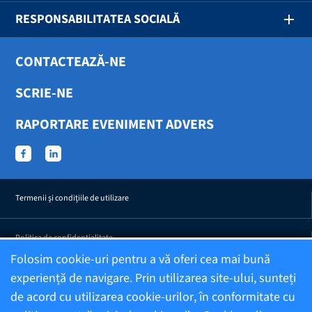
RESPONSABILITATEA SOCIALĂ
CONTACTEAZĂ-NE
SCRIE-NE
RAPORTARE EVENIMENT ADVERS
Termenii şi condiţiile de utilizare
Politica de confidențialitate
Folosim cookie-uri pentru a vă oferi cea mai bună
experiență de navigare. Prin utilizarea site-ului, sunteți
Confidențialitatea efectelor adverse raportate
de acord cu utilizarea cookie-urilor, în conformitate cu