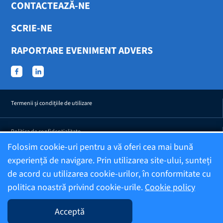
CONTACTEAZĂ-NE
SCRIE-NE
RAPORTARE EVENIMENT ADVERS
Termenii şi condiţiile de utilizare
Politica de confidențialitate
Folosim cookie-uri pentru a vă oferi cea mai bună
experiență de navigare. Prin utilizarea site-ului, sunteți
Confidențialitatea efectelor adverse raportate
de acord cu utilizarea cookie-urilor, în conformitate cu
politica noastră privind cookie-urile.
Cookie policy
Informații despre companie
Acceptă
Editor