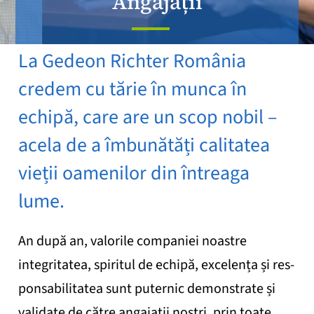
Angajații
La Gedeon Richter România
credem cu tărie în munca în
echipă, care are un scop nobil –
acela de a îmbunătăți calitatea
vieții oamenilor din întreaga
lume.
An după an, valorile companiei noastre
integritatea, spiritul de echipă, excelența și res­
ponsabilitatea sunt puternic demonstrate și
validate de către angajații noștri, prin toate