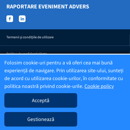
RAPORTARE EVENIMENT ADVERS
Termenii şi condiţiile de utilizare
Politica de confidențialitate
Folosim cookie-uri pentru a vă oferi cea mai bună
experiență de navigare. Prin utilizarea site-ului, sunteți
Confidențialitatea efectelor adverse raportate
de acord cu utilizarea cookie-urilor, în conformitate cu
politica noastră privind cookie-urile.
Cookie policy
Informații despre companie
Acceptă
Editor
Gestionează