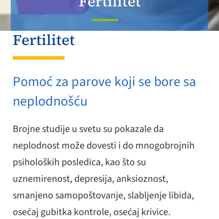
Fertilitet
Fertilitet
Pomoć za parove koji se bore sa
neplodnošću
Brojne studije u svetu su pokazale da
neplodnost može dovesti i do mnogobrojnih
psiholoških posledica, kao što su
uznemirenost, depresija, anksioznost,
smanjeno samopoštovanje, slabljenje libida,
osećaj gubitka kontrole, osećaj krivice.