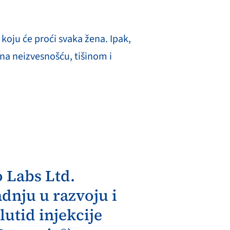
koju će proći svaka žena. Ipak,
na neizvesnošću, tišinom i
 Labs Ltd.
adnju u razvoju i
utid injekcije