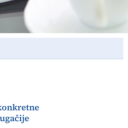
 konkretne
ugačije