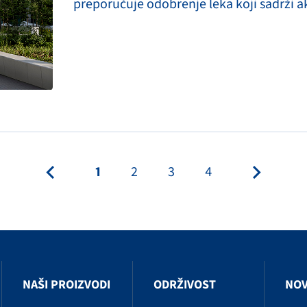
preporučuje odobrenje leka koji sadrži ak
1
2
3
4
NAŠI PROIZVODI
ODRŽIVOST
NOV