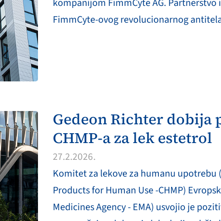
kompanijom FimmCyte AG. Partnerstvo im
FimmCyte‑ovog revolucionarnog antitela
Gedeon Richter dobija p
CHMP-a za lek estetrol
27.2.2026.
Komitet za lekove za humanu upotrebu 
Products for Human Use -CHMP) Evropske
Medicines Agency - EMA) usvojio je pozit