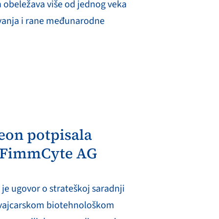
 obeležava više od jednog veka
ivanja i rane međunarodne
eon potpisala
 FimmCyte AG
je ugovor o strateškoj saradnji
 švajcarskom biotehnološkom