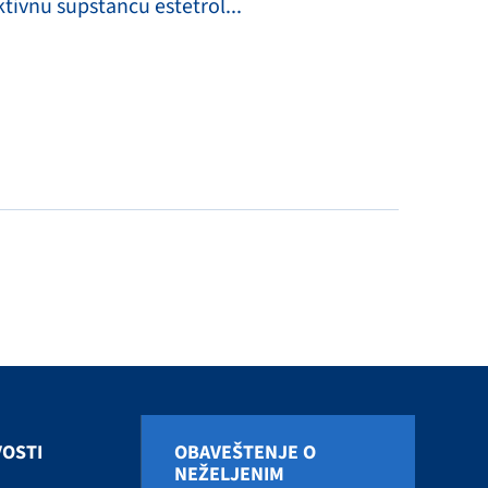
tivnu supstancu estetrol...
OSTI
OBAVEŠTENJE O
NEŽELJENIM