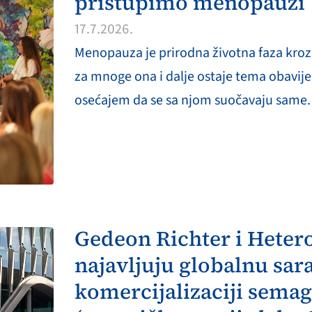
pristupimo menopauzi
17.7.2026.
Menopauza je prirodna životna faza kroz 
za mnoge ona i dalje ostaje tema obavije
osećajem da se sa njom suočavaju same.
Gedeon Richter i Hetero
najavljuju globalnu sar
komercijalizaciji semagl