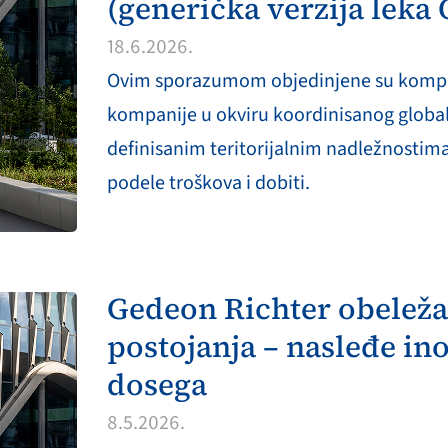
(generička verzija leka
18.6.2026.
Ovim sporazumom objedinjene su kompl
kompanije u okviru koordinisanog globa
definisanim teritorijalnim nadležnosti
podele troškova i dobiti.
Gedeon Richter obeleža
postojanja – nasleđe ino
dosega
8.5.2026.