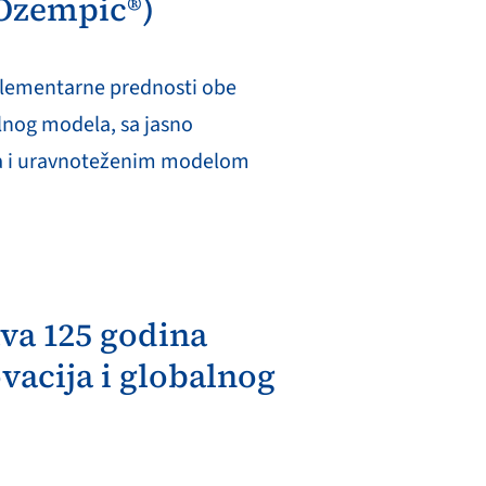
 Ozempic®)
ementarne prednosti obe
lnog modela, sa jasno
ma i uravnoteženim modelom
va 125 godina
vacija i globalnog