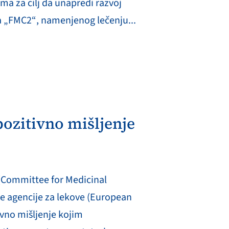
a za cilj da unapredi razvoj
 „FMC2“, namenjenog lečenju...
ozitivno mišljenje
(Committee for Medicinal
 agencije za lekove (European
ivno mišljenje kojim