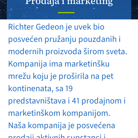
Prodaja i marketing
Richter Gedeon je uvek bio
posvećen pružanju pouzdanih i
modernih proizvoda širom sveta.
Kompanija ima marketinšku
mrežu koju je proširila na pet
kontinenata, sa 19
predstavništava i 41 prodajnom i
marketinškom kompanijom.
Naša kompanija je posvećena
prodaji aktivnih supstanci i