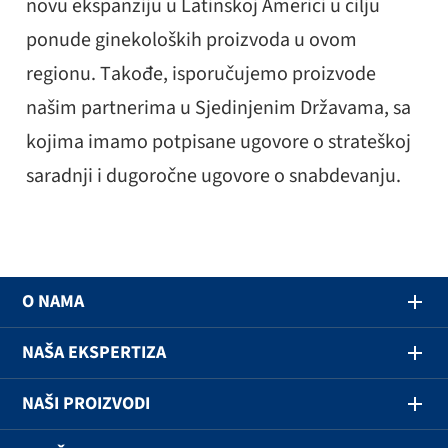
novu ekspanziju u Latinskoj Americi u cilju
ponude ginekoloških proizvoda u ovom
regionu. Takođe, isporučujemo proizvode
našim partnerima u Sjedinjenim Državama, sa
kojima imamo potpisane ugovore o strateškoj
saradnji i dugoročne ugovore o snabdevanju.
O NAMA
NAŠA EKSPERTIZA
NAŠI PROIZVODI