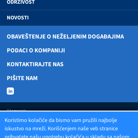
ODRŽIVOST
NOVOSTI
OBAVEŠTENJE O NEŽELJENIM DOGAĐAJIMA
PODACI O KOMPANIJI
KONTAKTIRAJTE NAS
PIŠITE NAM
O kompaniji
Koristimo kolačiće da bismo vam pružili najbolje
iskustvo na mreži. Korišćenjem naše veb stranice
Politika privatnosti
prihvatate našu upotrebu kolačića u skladu sa našom