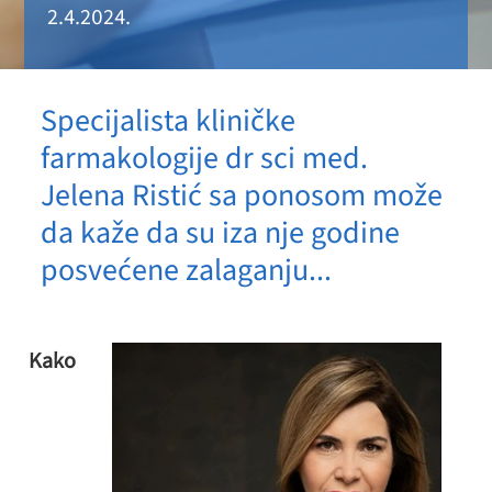
2.4.2024.
Specijalista kliničke
farmakologije dr sci med.
Jelena Ristić sa ponosom može
da kaže da su iza nje godine
posvećene zalaganju...
Kako