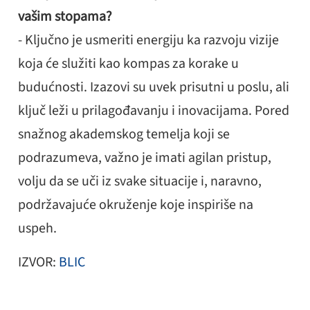
vašim stopama?
- Ključno je usmeriti energiju ka razvoju vizije
koja će služiti kao kompas za korake u
budućnosti. Izazovi su uvek prisutni u poslu, ali
ključ leži u prilagođavanju i inovacijama. Pored
snažnog akademskog temelja koji se
podrazumeva, važno je imati agilan pristup,
volju da se uči iz svake situacije i, naravno,
podržavajuće okruženje koje inspiriše na
uspeh.
IZVOR:
BLIC