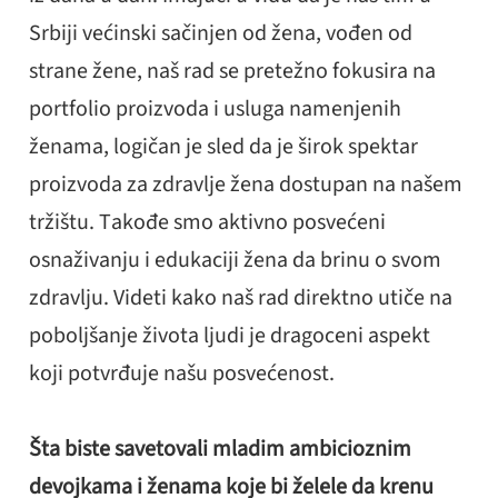
Srbiji većinski sačinjen od žena, vođen od
strane žene, naš rad se pretežno fokusira na
portfolio proizvoda i usluga namenjenih
ženama, logičan je sled da je širok spektar
proizvoda za zdravlje žena dostupan na našem
tržištu. Takođe smo aktivno posvećeni
osnaživanju i edukaciji žena da brinu o svom
zdravlju. Videti kako naš rad direktno utiče na
poboljšanje života ljudi je dragoceni aspekt
koji potvrđuje našu posvećenost.
Šta biste savetovali mladim ambicioznim
devojkama i ženama koje bi želele da krenu