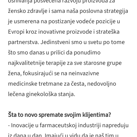
osnivanja posvećena razvoju proizvoda za
žensko zdravlje i sama naša poslovna strategija
je usmerena na postizanje vodeće pozicije u
Evropi kroz inovativne proizvode i strateška
partnerstva. Jedinstveni smo u svetu po tome
što smo danas u prilici da ponudimo
najkvalitetnije terapije za sve starosne grupe
žena, fokusirajući se na neinvazivne
medicinske tretmane za česta, nedovoljno
lečena ginekološka stanja.
Šta to novo spremate svojim klijentima?
- Inovacije u farmaceutskoj industriji napreduju
iz dana u dan. Imajući u vidu da je naš tim u