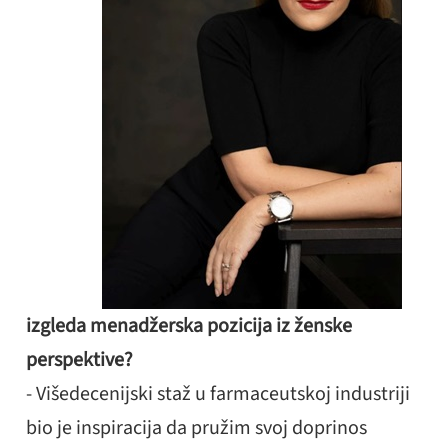
izgleda menadžerska pozicija iz ženske
perspektive?
- Višedecenijski staž u farmaceutskoj industriji
bio je inspiracija da pružim svoj doprinos