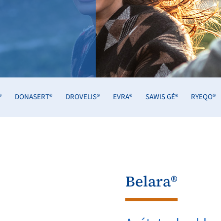
®
DONASERT®
DROVELIS®
EVRA®
SAWIS GÉ®
RYEQO®
Belara®