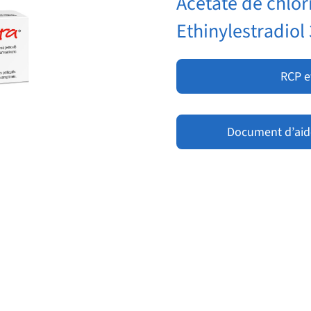
Acétate de chlo
Ethinylestradiol
RCP e
Document d’aide