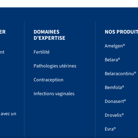
ER
DOMAINES
NOS PRODUI
D’EXPERTISE
Amelgen®
ent
Fertilité
Belara®
Pathologies utérines
Belaracontinu®
Contraception
Bemfola®
Infections vaginales
Donasert®
 avec un
Drovelis®
Evra®