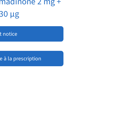
rmadinone 2 mg +
 30 µg
t notice
 à la prescription