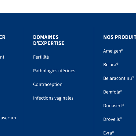
ER
DOMAINES
NOS PRODUI
D’EXPERTISE
Amelgen®
ent
Fertilité
Belara®
Pathologies utérines
Belaracontinu®
Contraception
Bemfola®
Infections vaginales
Donasert®
 avec un
Drovelis®
Evra®