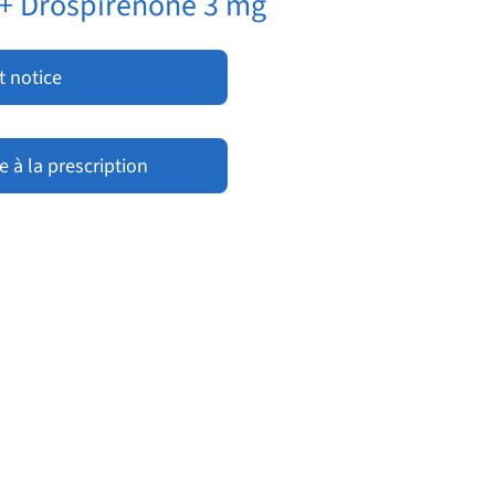
 + Drospirénone 3 mg
t notice
 à la prescription