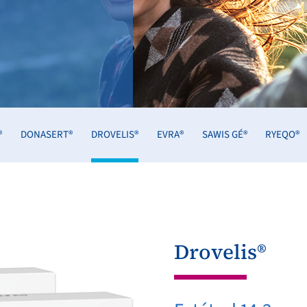
®
DONASERT®
DROVELIS®
EVRA®
SAWIS GÉ®
RYEQO®
Drovelis®