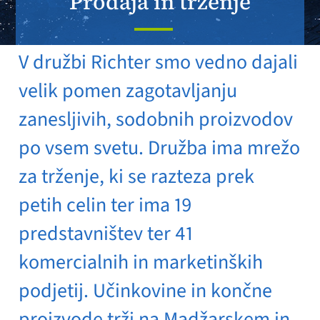
Prodaja in trženje
V družbi Richter smo vedno dajali
velik pomen zagotavljanju
zanesljivih, sodobnih proizvodov
po vsem svetu. Družba ima mrežo
za trženje, ki se razteza prek
petih celin ter ima 19
predstavništev ter 41
komercialnih in marketinških
podjetij. Učinkovine in končne
proizvode trži na Madžarskem in