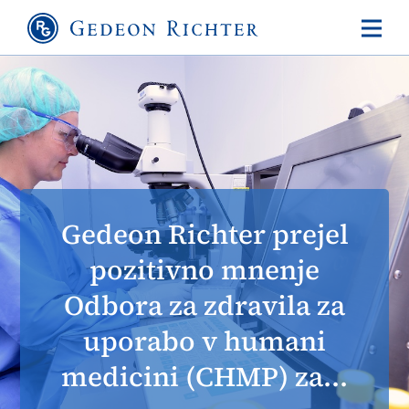
Gedeon Richter prejel
pozitivno mnenje
Odbora za zdravila za
uporabo v humani
medicini (CHMP) za...