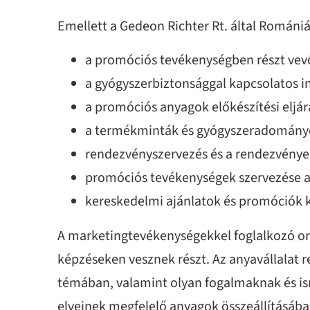
Emellett a Gedeon Richter Rt. által Román
a promóciós tevékenységben részt vevők
a gyógyszerbiztonsággal kapcsolatos i
a promóciós anyagok előkészítési eljár
a termékminták és gyógyszeradományo
rendezvényszervezés és a rendezvénye
promóciós tevékenységek szervezése 
kereskedelmi ajánlatok és promóciók 
A marketingtevékenységekkel foglalkozó or
képzéseken vesznek részt. Az anyavállalat
témában, valamint olyan fogalmaknak és is
elveinek megfelelő anyagok összeállításába