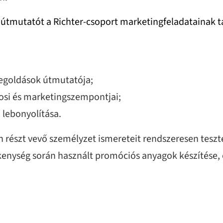
y útmutatót a Richter-csoport marketingfeladatainak 
megoldások útmutatója;
osi és marketingszempontjai;
lebonyolítása.
 részt vevő személyzet ismereteit rendszeresen teszte
kenység során használt promóciós anyagok készítése, e