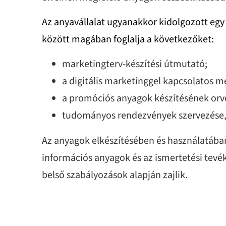
Az anyavállalat ugyanakkor kidolgozott eg
között magában foglalja a következőket:
marketingterv-készítési útmutató;
a digitális marketinggel kapcsolatos 
a promóciós anyagok készítésének orv
tudományos rendezvények szervezése, 
Az anyagok elkészítésében és használatában
információs anyagok és az ismertetési tevé
belső szabályozások alapján zajlik.