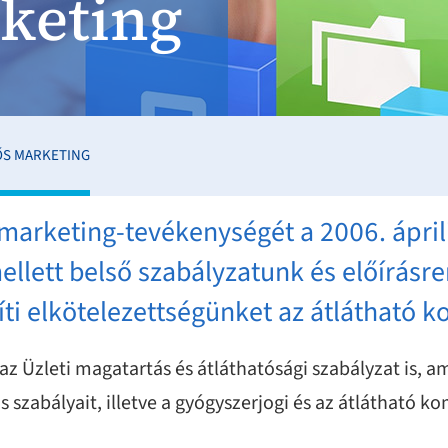
rketing
ŐS MARKETING
arketing-tevékenységét a 2006. ápril
llett belső szabályzatunk és előírásr
gíti elkötelezettségünket az átlátható
az Üzleti magatartás és átláthatósági szabályzat is, 
 szabályait, illetve a gyógyszerjogi és az átlátható