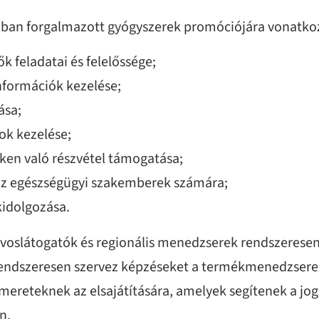
iában forgalmazott gyógyszerek promóciójára vonatkoz
 feladatai és felelőssége;
nformációk kezelése;
ása;
k kezelése;
ken való részvétel támogatása;
az egészségügyi szakemberek számára;
kidolgozása.
voslátogatók és regionális menedzserek rendszeresen 
 rendszeresen szervez képzéseket a termékmenedzsere
mereteknek az elsajátítására, amelyek segítenek a j
n.