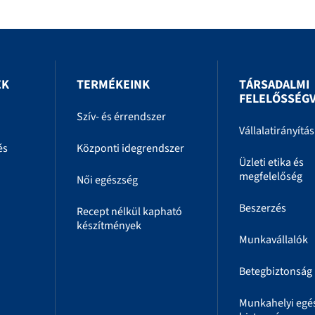
EK
TERMÉKEINK
TÁRSADALMI
FELELŐSSÉGV
Szív- és érrendszer
Vállalatirányítás
és
Központi idegrendszer
Üzleti etika és
megfelelőség
Női egészség
Beszerzés
Recept nélkül kapható
készítmények
Munkavállalók
Betegbiztonság
Munkahelyi egé