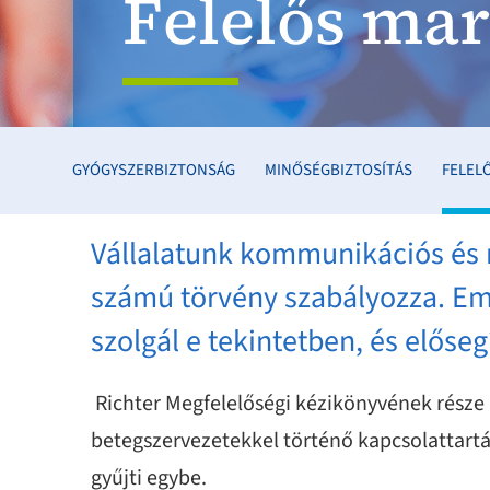
Felelős ma
GYÓGYSZERBIZTONSÁG
MINŐSÉGBIZTOSÍTÁS
FELEL
Vállalatunk kommunikációs és m
számú törvény szabályozza. Eme
szolgál e tekintetben, és előse
Richter Megfelelőségi kézikönyvének része 
betegszervezetekkel történő kapcsolattartás
gyűjti egybe.