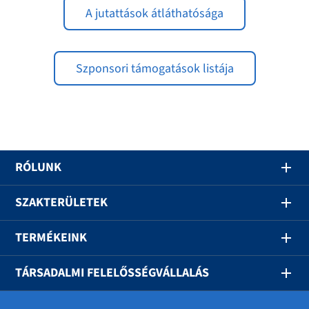
A jutattások átláthatósága
Szponsori támogatások listája
RÓLUNK
SZAKTERÜLETEK
TERMÉKEINK
TÁRSADALMI FELELŐSSÉGVÁLLALÁS