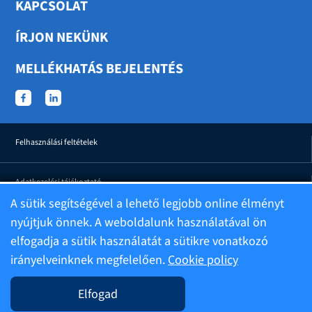
KAPCSOLAT
ÍRJON NEKÜNK
MELLÉKHATÁS BEJELENTÉS
Felhasználási feltételek
Adatkezelési tájékoztató
A sütik segítségével a lehető legjobb online élményt
nyújtjuk önnek. A weboldalunk használatával ön
Mellékhatás bejelentési adatvédelmi tájékoztató
elfogadja a sütik használatát a sütikre vonatkozó
irányelveinknek megfelelően.
Cookie policy
Alapadatok
Elfogad
Impresszum