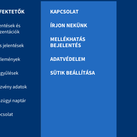
FEKTETŐK
KAPCSOLAT
ÍRJON NEKÜNK
entések és
zentációk
MELLÉKHATÁS
BEJELENTÉS
s jelentések
ADATVÉDELEM
zlemények
SÜTIK BEÁLLÍTÁSA
gyűlések
zvény adatok
zügyi naptár
csolat