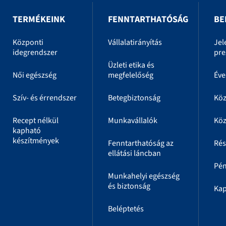
TERMÉKEINK
FENNTARTHATÓSÁG
BE
Központi
Vállalatirányítás
Jel
idegrendszer
pre
Üzleti etika és
Női egészség
megfelelőség
Éve
Szív- és érrendszer
Betegbiztonság
Kö
Recept nélkül
Munkavállalók
Köz
kapható
készítmények
Fenntarthatóság az
Rés
ellátási láncban
Pén
Munkahelyi egészség
és biztonság
Kap
Beléptetés