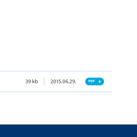
39 kb
2015.06.29.
PDF