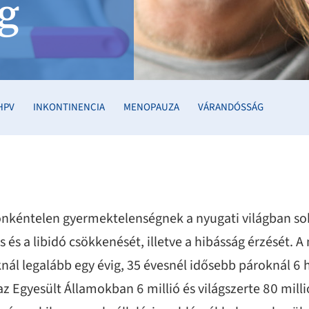
g
HPV
INKONTINENCIA
MENOPAUZA
VÁRANDÓSSÁG
kéntelen gyermektelenségnek a nyugati világban sokf
 és a libidó csökkenését, illetve a hibásság érzését. 
nál legalább egy évig, 35 évesnél idősebb pároknál 6 h
az Egyesült Államokban 6 millió és világszerte 80 mil