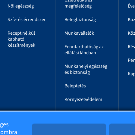
Üzleti etika és
Női egészség
megfelelőség
Éve
Szív- és érrendszer
Betegbiztonság
Kö
Recept nélkül
Munkavállalók
Köz
kapható
készítmények
Fenntarthatóság az
Rés
ellátási láncban
Pén
Munkahelyi egészség
és biztonság
Kap
Beléptetés
Környezetvédelem
Energetika
éges
Társadalmi
 gombra
szerepvállalás