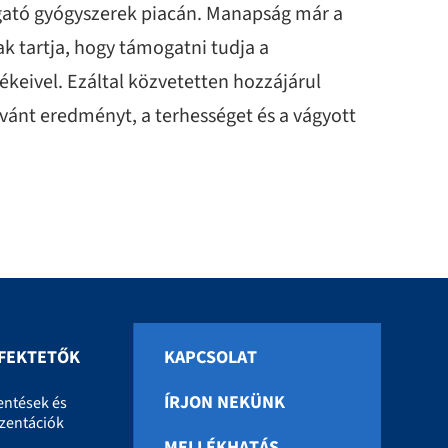
gató gyógyszerek piacán. Manapság már a
k tartja, hogy támogatni tudja a
eivel. Ezáltal közvetetten hozzájárul
vánt eredményt, a terhességet és a vágyott
FEKTETŐK
KAPCSOLAT
ÍRJON NEKÜNK
entések és
zentációk
MELLÉKHATÁS