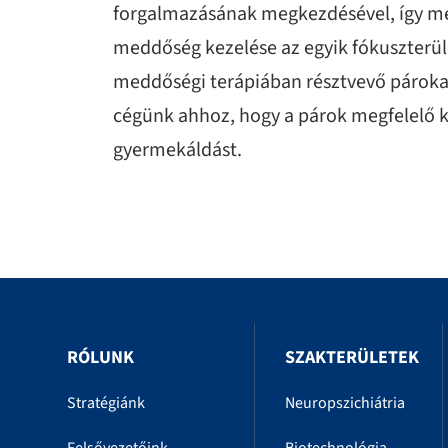
forgalmazásának megkezdésével, így me
meddőség kezelése az egyik fókuszterüle
meddőségi terápiában résztvevő párokat
cégünk ahhoz, hogy a párok megfelelő ke
gyermekáldást.
RÓLUNK
SZAKTERÜLETEK
Stratégiánk
Neuropszichiátria