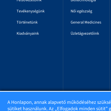
Felsővezetőink
Biotechnológia
Tevékenységünk
Női egészség
Történetünk
General Medicines
Kiadványaink
Üzletágvezetőink
A Honlapon, annak alapvető működéséhez szüks
sütiket használunk. Az „Elfogadok minden sütit”