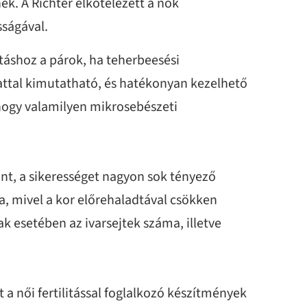
k. A Richter elkötelezett a nők
sságával.
áshoz a párok, ha teherbeesési
ttal kimutatható, és hatékonyan kezelhető
 hogy valamilyen mikrosebészeti
önt, a sikerességet nagyon sok tényező
a, mivel a kor előrehaladtával csökken
k esetében az ivarsejtek száma, illetve
t a női fertilitással foglalkozó készítmények