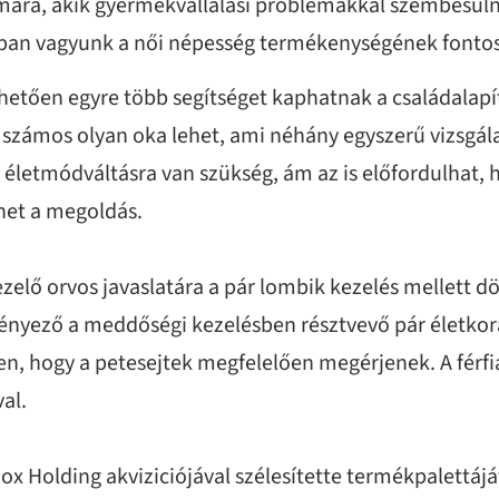
ámára, akik gyermekvállalási problémákkal szembesülne
ztában vagyunk a női népesség termékenységének fonto
tően egyre több segítséget kaphatnak a családalapít
zámos olyan oka lehet, ami néhány egyszerű vizsgála
 életmódváltásra van szükség, ám az is előfordulhat,
het a megoldás.
zelő orvos javaslatára a pár lombik kezelés mellett d
tényező a meddőségi kezelésben résztvevő pár életkor
n, hogy a petesejtek megfelelően megérjenek. A férfia
al.
ox Holding akviziciójával szélesítette termékpalettájá