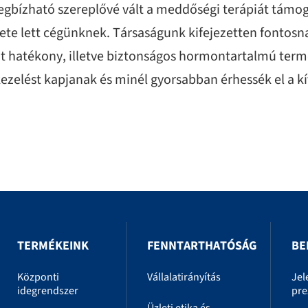
gbízható szereplővé vált a meddőségi terápiát támo
te lett cégünknek. Társaságunk kifejezetten fontosna
 hatékony, illetve biztonságos hormontartalmú termék
zelést kapjanak és minél gyorsabban érhessék el a kí
TERMÉKEINK
FENNTARTHATÓSÁG
BE
Központi
Vállalatirányítás
Jel
idegrendszer
pre