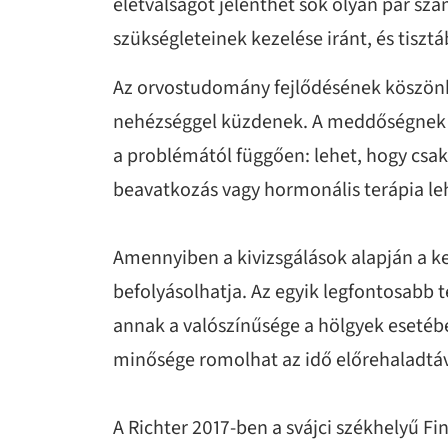
életválságot jelenthet sok olyan pár sz
szükségleteinek kezelése iránt, és tis
Az orvostudomány fejlődésének köszönhe
nehézséggel küzdenek. A meddőségnek s
a problémától függően: lehet, hogy csak
beavatkozás vagy hormonális terápia le
Amennyiben a kivizsgálások alapján a ke
befolyásolhatja. Az egyik legfontosabb 
annak a valószínűsége a hölgyek esetébe
minősége romolhat az idő előrehaladtáv
A Richter 2017-ben a svájci székhelyű Fin