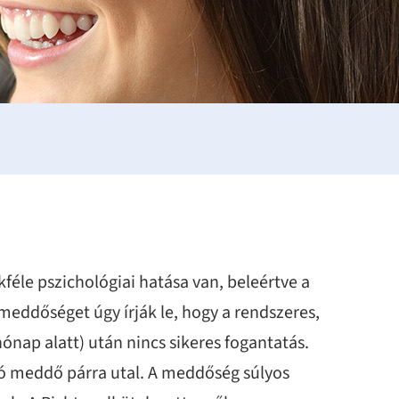
éle pszichológiai hatása van, beleértve a
A meddőséget úgy írják le, hogy a rendszeres,
ónap alatt) után nincs sikeres fogantatás.
lió meddő párra utal. A meddőség súlyos