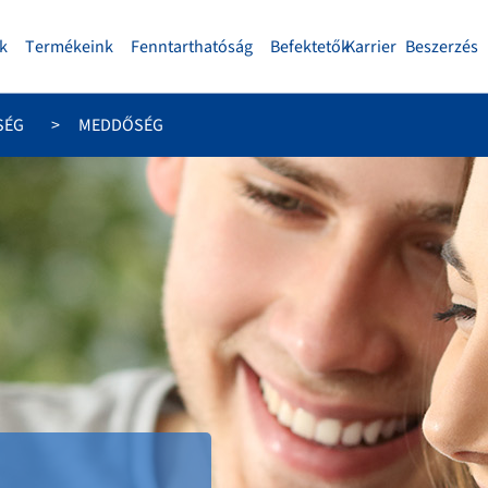
k
Termékeink
Fenntarthatóság
Befektetők
Karrier
Beszerzés
SÉG
MEDDŐSÉG