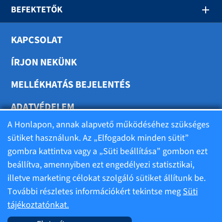
BEFEKTETŐK
KAPCSOLAT
ÍRJON NEKÜNK
MELLÉKHATÁS BEJELENTÉS
ADATVÉDELEM
A Honlapon, annak alapvető működéséhez szükséges
SÜTIK BEÁLLÍTÁSA
sütiket használunk. Az „Elfogadok minden sütit”
gombra kattintva vagy a „Süti beállítása” gombon ezt
beállítva, amennyiben ezt engedélyezi statisztikai,
illetve marketing célokat szolgáló sütiket állítunk be.
Felhasználási feltételek
További részletes információkért tekintse meg
Süti
tájékoztatónkat.
Alapadatok