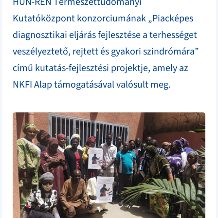
HUN-REN Természettudományi
Kutatóközpont konzorciumának „Piacképes
diagnosztikai eljárás fejlesztése a terhességet
veszélyeztető, rejtett és gyakori szindrómára”
című kutatás-fejlesztési projektje, amely az
NKFI Alap támogatásával valósult meg.