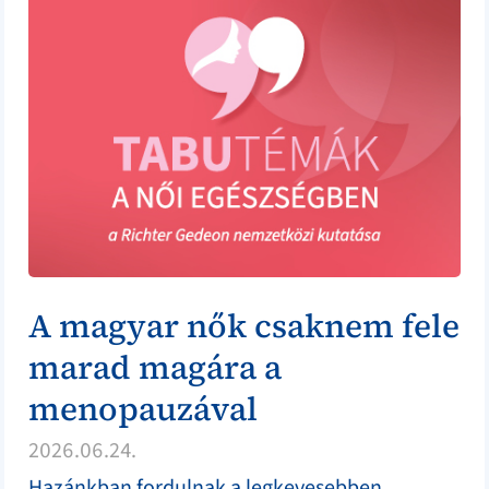
A magyar nők csaknem fele
marad magára a
menopauzával
2026.06.24.
Hazánkban fordulnak a legkevesebben