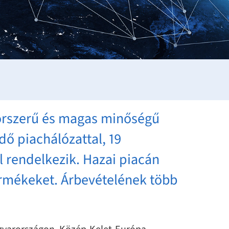
 korszerű és magas minőségű
dő piachálózattal, 19
l rendelkezik. Hazai piacán
termékeket. Árbevételének több