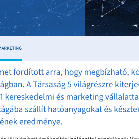
MARKETING
lmet fordított arra, hogy megbízható,
lágban. A Társaság 5 világrészre kiterje
41 kereskedelmi és marketing vállalatta
rszágába szállít hatóanyagokat és kész
gének eredménye.