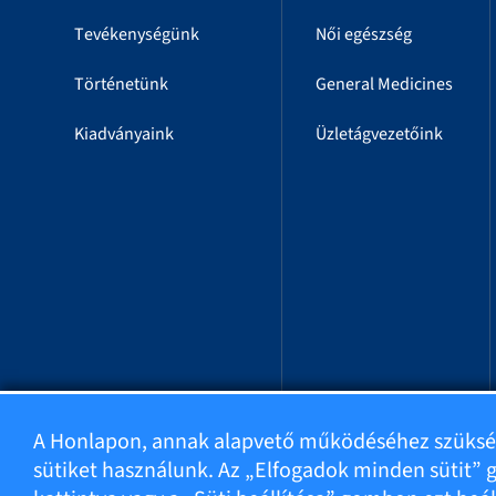
Tevékenységünk
Női egészség
Történetünk
General Medicines
Kiadványaink
Üzletágvezetőink
A Honlapon, annak alapvető működéséhez szüks
sütiket használunk. Az „Elfogadok minden sütit”