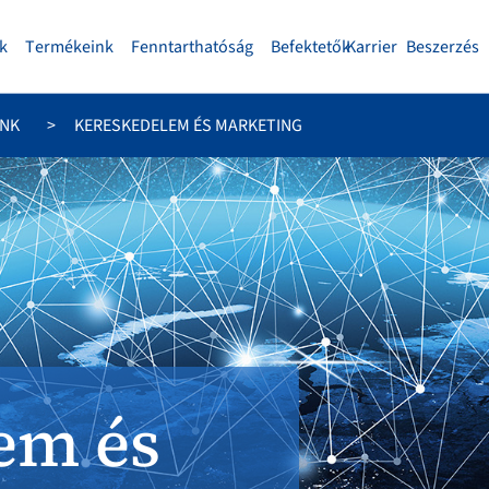
k
Termékeink
Fenntarthatóság
Befektetők
Karrier
Beszerzés
ÜNK
KERESKEDELEM ÉS MARKETING
em és