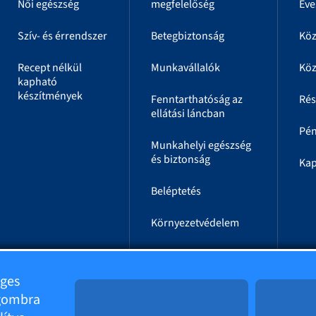
Női egészség
megfelelőség
Éve
Szív- és érrendszer
Betegbiztonság
Kö
Recept nélkül
Munkavállalók
Köz
kapható
készítmények
Fenntarthatóság az
Rés
ellátási láncban
Pén
Munkahelyi egészség
és biztonság
Kap
Beléptetés
Környezetvédelem
Energetika
éges
Társadalmi
 gombra
szerepvállalás