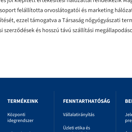
és jól kiépített értékesítési hálózattal rendelkezik 
soport felállította orvoslátogatói és marketing hálóz
tését, ezzel támogatva a Társaság nőgyógyászati term
i szerződések és hosszú távú szállítási megállapodáso
TERMÉKEINK
FENNTARTHATÓSÁG
BE
Központi
Vállalatirányítás
Jel
idegrendszer
pre
Üzleti etika és