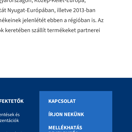
Magyarországon, Közép-Kelet-Európa,
atát Nyugat-Európában, illetve 2013-ban
ékeinek jelenlétét ebben a régióban is. Az
k keretében szállít termékeket partnerei
FEKTETŐK
KAPCSOLAT
ÍRJON NEKÜNK
entések és
zentációk
MELLÉKHATÁS