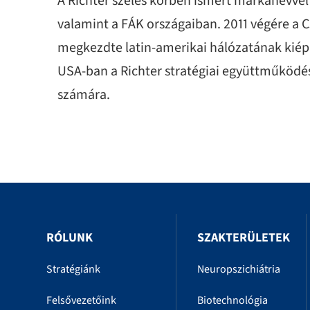
A Richter széles körben ismert márkanévvel 
valamint a FÁK országaiban. 2011 végére a C
megkezdte latin-amerikai hálózatának kiépí
USA-ban a Richter stratégiai együttműködés
számára.
RÓLUNK
SZAKTERÜLETEK
Stratégiánk
Neuropszichiátria
Felsővezetőink
Biotechnológia