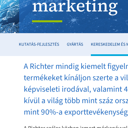
marketing
KUTATÁS-FEJLESZTÉS
GYÁRTÁS
KERESKEDELEM ÉS 
A Richter mindig kiemelt figye
termékeket kínáljon szerte a vi
képviseleti irodával, valamint 
kívül a világ több mint száz o
mint 90%-a exporttevékenysé