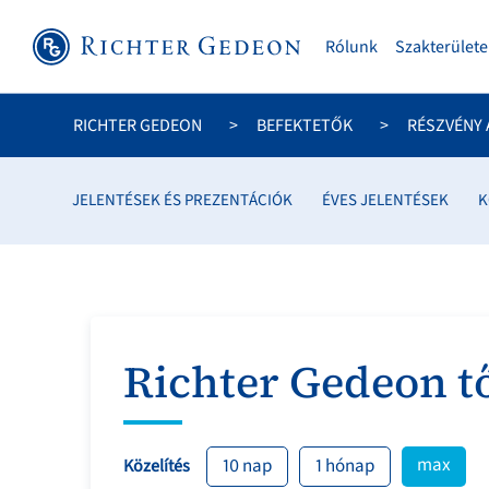
Rólunk
Szakterülete
RICHTER GEDEON
BEFEKTETŐK
RÉSZVÉNY
JELENTÉSEK ÉS PREZENTÁCIÓK
ÉVES JELENTÉSEK
K
Richter Gedeon t
max
10 nap
1 hónap
Közelítés