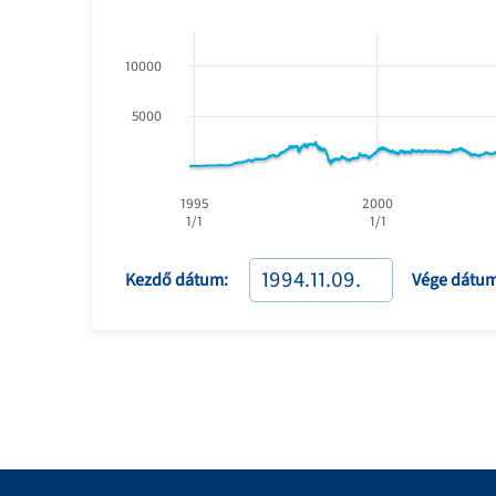
10000
5000
1995
2000
1/1
1/1
Kezdő dátum:
Vége dátum