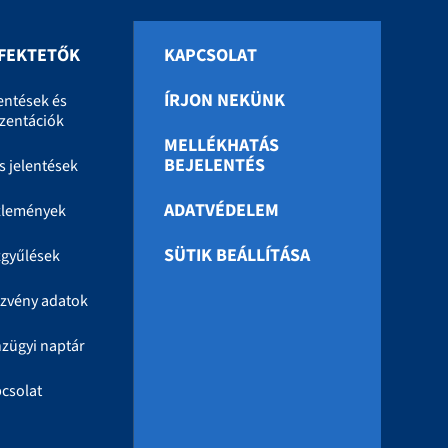
FEKTETŐK
KAPCSOLAT
ÍRJON NEKÜNK
entések és
zentációk
MELLÉKHATÁS
BEJELENTÉS
s jelentések
ADATVÉDELEM
zlemények
SÜTIK BEÁLLÍTÁSA
gyűlések
zvény adatok
zügyi naptár
csolat