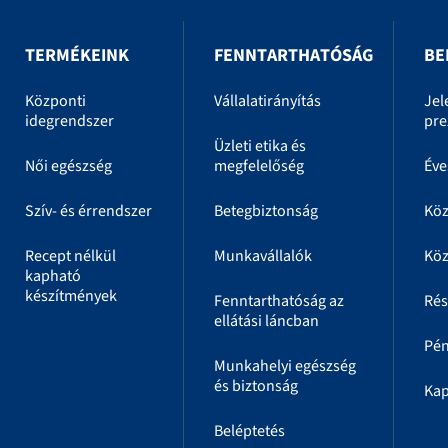
TERMÉKEINK
FENNTARTHATÓSÁG
BE
Központi
Vállalatirányítás
Jel
idegrendszer
pre
Üzleti etika és
Női egészség
megfelelőség
Éve
Szív- és érrendszer
Betegbiztonság
Kö
Recept nélkül
Munkavállalók
Köz
kapható
készítmények
Fenntarthatóság az
Rés
ellátási láncban
Pén
Munkahelyi egészség
és biztonság
Kap
Beléptetés