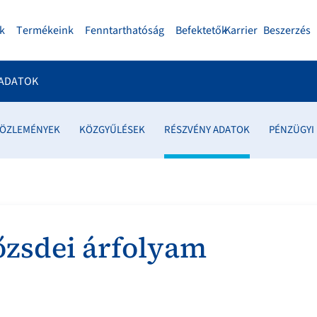
k
Termékeink
Fenntarthatóság
Befektetők
Karrier
Beszerzés
 ADATOK
ÖZLEMÉNYEK
KÖZGYŰLÉSEK
RÉSZVÉNY ADATOK
PÉNZÜGYI
őzsdei árfolyam