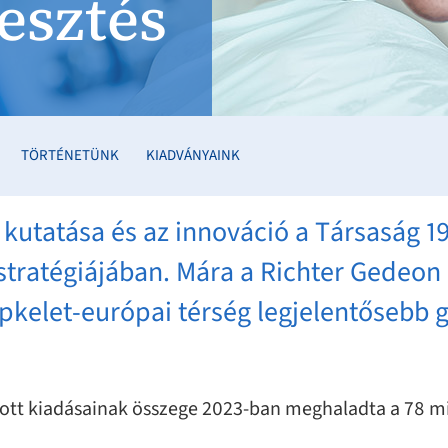
esztés
TÖRTÉNETÜNK
KIADVÁNYAINK
kutatása és az innováció a Társaság 1
t stratégiájában. Mára a Richter Gedeon
zépkelet-európai térség legjelentősebb
ított kiadásainak összege 2023-ban meghaladta a 78 mil