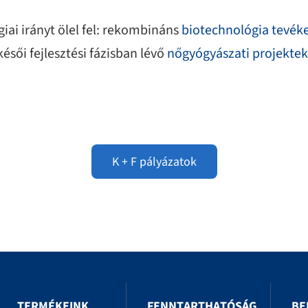
giai irányt ölel fel: rekombináns
biotechnológia tevék
 késői fejlesztési fázisban lévő
nőgyógyászati projektek
K + F pályázatok
TERMÉKEINK
FENNTARTHATÓSÁG
BE