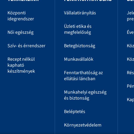
Központi
Vállalatirányítás
Jel
idegrendszer
pre
Üzleti etika és
Női egészség
megfelelőség
Éve
Szív- és érrendszer
Betegbiztonság
Kö
Recept nélkül
Munkavállalók
Köz
kapható
készítmények
Fenntarthatóság az
Rés
ellátási láncban
Pén
Munkahelyi egészség
és biztonság
Kap
Beléptetés
Környezetvédelem