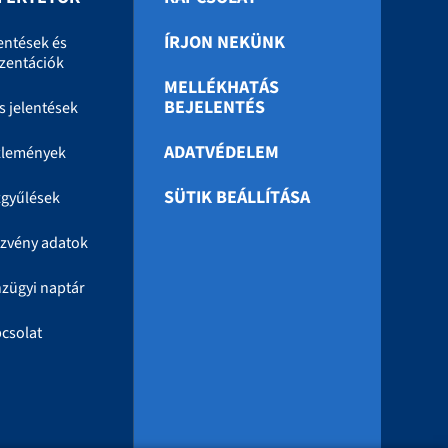
ÍRJON NEKÜNK
entések és
zentációk
MELLÉKHATÁS
BEJELENTÉS
s jelentések
ADATVÉDELEM
zlemények
SÜTIK BEÁLLÍTÁSA
gyűlések
zvény adatok
zügyi naptár
csolat