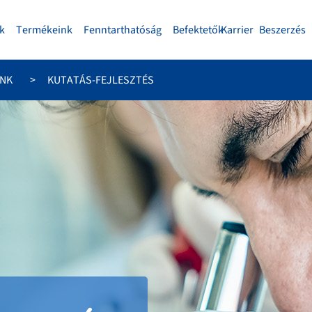
k
Termékeink
Fenntarthatóság
Befektetők
Karrier
Beszerzés
ÜNK
KUTATÁS-FEJLESZTÉS