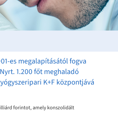
901-es megalapításától fogva
 Nyrt. 1.200 főt meghaladó
 gyógyszeripari K+F központjává
liárd forintot, amely konszolidált