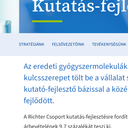
Kutatás-fejl
STRATÉGIÁNK
FELSŐVEZETŐINK
TEVÉKENYSÉGÜNK
Az eredeti gyógyszermolekulák 
kulcsszerepet tölt be a vállala
kutató-fejlesztő bázissal a kö
fejlődött.
A Richter Csoport kutatás-fejlesztésre ford
árbevételének 9,7 százalékát teszi ki.