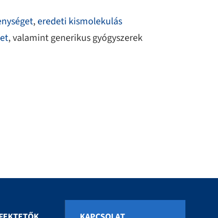
enységet
,
eredeti kismolekulás
et
, valamint generikus gyógyszerek
FEKTETŐK
KAPCSOLAT