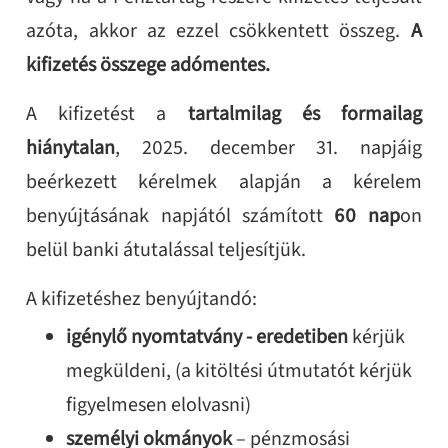
azóta, akkor az ezzel csökkentett összeg.
A
kifizetés összege adómentes.
A kifizetést a
tartalmilag és formailag
hiánytalan
, 2025. december 31. napjáig
beérkezett kérelmek alapján a kérelem
benyújtásának napjától számított
60 nap
on
belül banki átutalással teljesítjük.
A kifizetéshez benyújtandó:
igénylő nyomtatvány - eredetiben
kérjük
megküldeni, (a kitöltési útmutatót kérjük
figyelmesen elolvasni)
személyi okmányok
– pénzmosási