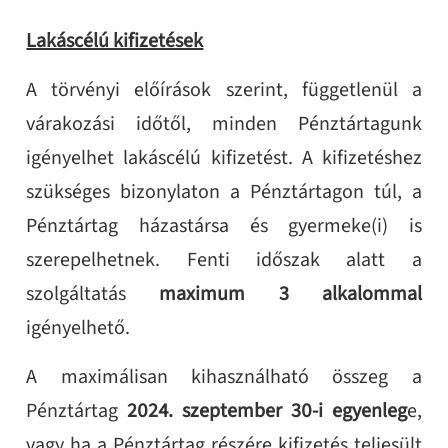
Lakáscélú kifizetések
A törvényi előírások szerint, függetlenül a
várakozási időtől, minden Pénztártagunk
igényelhet lakáscélú kifizetést. A kifizetéshez
szükséges bizonylaton a Pénztártagon túl, a
Pénztártag házastársa és gyermeke(i) is
szerepelhetnek. Fenti időszak alatt a
szolgáltatás
maximum 3 alkalommal
igényelhető.
A maximálisan kihasználható összeg a
Pénztártag
2024. szeptember 30-i egyenleg
e,
vagy ha a Pénztártag részére kifizetés teljesült