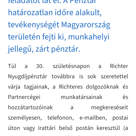
feladatot lát el. A Pénztár
határozatlan időre alakult,
tevékenységét Magyarország
területén fejti ki, munkahelyi
jellegű, zárt pénztár.
Túl a 30. születésnapon a Richter
Nyugdíjpénztár továbbra is sok szeretettel
várja tagjainak, a Richteres dolgozóknak és
Partnercégei munkatársainak és
hozzátartozóinak a megkereséseit
személyesen, telefonon, e-mailben, postai
úton vagy irattári belső postán keresztül (a