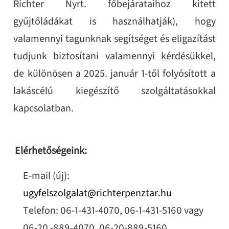
Richter Nyrt. főbejárataihoz kitett
gyűjtőládákat is használhatják), hogy
valamennyi tagunknak segítséget és eligazítást
tudjunk biztosítani valamennyi kérdésükkel,
de különösen a 2025. január 1-től folyósított a
lakáscélú kiegészítő szolgáltatásokkal
kapcsolatban.
Elérhetőségeink:
E-mail (új):
ugyfelszolgalat@richterpenztar.hu
Telefon: 06-1-431-4070, 06-1-431-5160
vagy
06-20 -889-4070, 06-20-889-5160