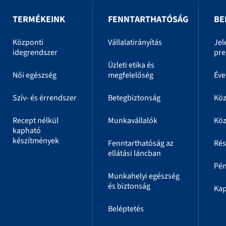
TERMÉKEINK
FENNTARTHATÓSÁG
BE
Központi
Vállalatirányítás
Jel
idegrendszer
pre
Üzleti etika és
Női egészség
megfelelőség
Éve
Szív- és érrendszer
Betegbiztonság
Kö
Recept nélkül
Munkavállalók
Köz
kapható
készítmények
Fenntarthatóság az
Rés
ellátási láncban
Pén
Munkahelyi egészség
és biztonság
Kap
Beléptetés