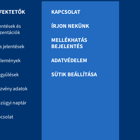
FEKTETŐK
KAPCSOLAT
ÍRJON NEKÜNK
entések és
zentációk
MELLÉKHATÁS
BEJELENTÉS
s jelentések
ADATVÉDELEM
zlemények
SÜTIK BEÁLLÍTÁSA
gyűlések
zvény adatok
zügyi naptár
csolat