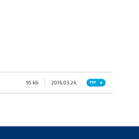
95 kb
2016.03.24.
PDF