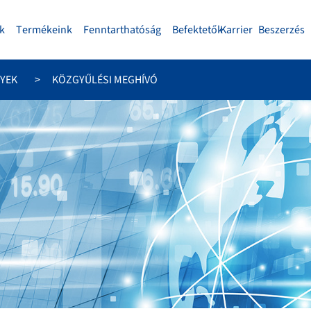
k
Termékeink
Fenntarthatóság
Befektetők
Karrier
Beszerzés
YEK
KÖZGYŰLÉSI MEGHÍVÓ