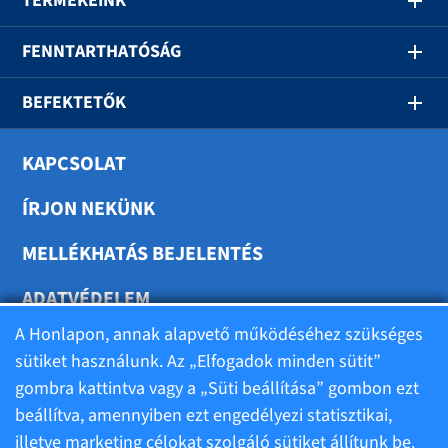
TERMÉKEINK
FENNTARTHATÓSÁG
BEFEKTETŐK
KAPCSOLAT
ÍRJON NEKÜNK
MELLÉKHATÁS BEJELENTÉS
ADATVÉDELEM
A Honlapon, annak alapvető működéséhez szükséges
SÜTIK BEÁLLÍTÁSA
sütiket használunk. Az „Elfogadok minden sütit”
gombra kattintva vagy a „Süti beállítása” gombon ezt
beállítva, amennyiben ezt engedélyezi statisztikai,
illetve marketing célokat szolgáló sütiket állítunk be.