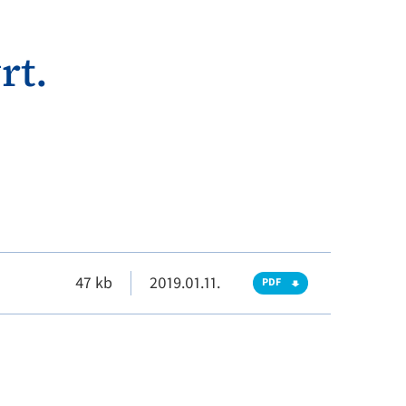
rt.
47 kb
2019.01.11.
PDF