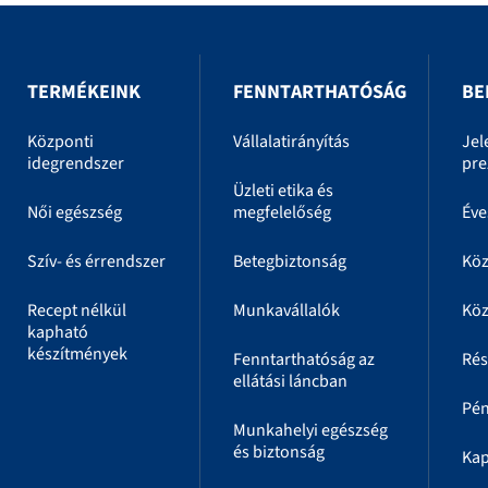
TERMÉKEINK
FENNTARTHATÓSÁG
BE
Központi
Vállalatirányítás
Jel
idegrendszer
pre
Üzleti etika és
Női egészség
megfelelőség
Éve
Szív- és érrendszer
Betegbiztonság
Kö
Recept nélkül
Munkavállalók
Köz
kapható
készítmények
Fenntarthatóság az
Rés
ellátási láncban
Pén
Munkahelyi egészség
és biztonság
Kap