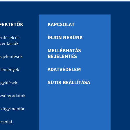
FEKTETŐK
KAPCSOLAT
ÍRJON NEKÜNK
entések és
zentációk
MELLÉKHATÁS
BEJELENTÉS
s jelentések
ADATVÉDELEM
zlemények
SÜTIK BEÁLLÍTÁSA
gyűlések
zvény adatok
zügyi naptár
csolat