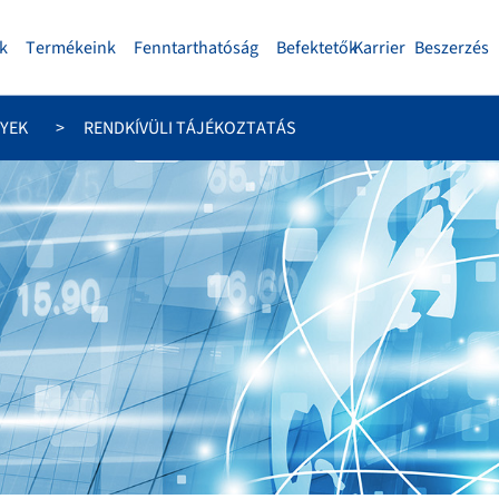
k
Termékeink
Fenntarthatóság
Befektetők
Karrier
Beszerzés
YEK
RENDKÍVÜLI TÁJÉKOZTATÁS