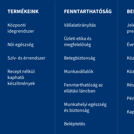
TERMÉKEINK
FENNTARTHATÓSÁG
BE
Központi
Vállalatirányítás
Jel
idegrendszer
pre
Üzleti etika és
Női egészség
megfelelőség
Éve
Szív- és érrendszer
Betegbiztonság
Kö
Recept nélkül
Munkavállalók
Köz
kapható
készítmények
Fenntarthatóság az
Rés
ellátási láncban
Pén
Munkahelyi egészség
és biztonság
Kap
Beléptetés