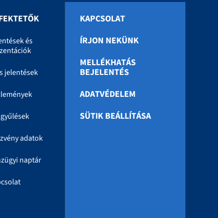
FEKTETŐK
KAPCSOLAT
ÍRJON NEKÜNK
entések és
zentációk
MELLÉKHATÁS
BEJELENTÉS
s jelentések
ADATVÉDELEM
zlemények
SÜTIK BEÁLLÍTÁSA
gyűlések
zvény adatok
zügyi naptár
csolat