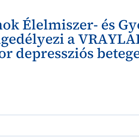
mok Élelmiszer- és G
ngedélyezi a VRAYLAR
or depressziós betege