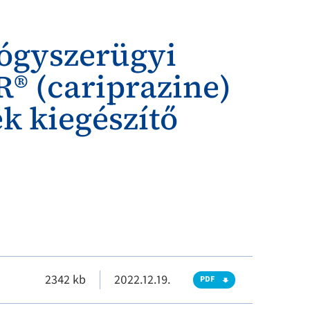
yógyszerügyi
® (cariprazine)
k kiegészítő
2342 kb
2022.12.19.
PDF