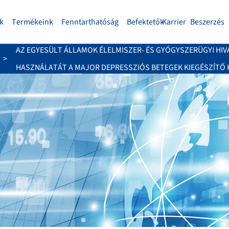
k
Termékeink
Fenntarthatóság
Befektetők
Karrier
Beszerzés
AZ EGYESÜLT ÁLLAMOK ÉLELMISZER- ÉS GYÓGYSZERÜGYI HIVA
HASZNÁLATÁT A MAJOR DEPRESSZIÓS BETEGEK KIEGÉSZÍTŐ 