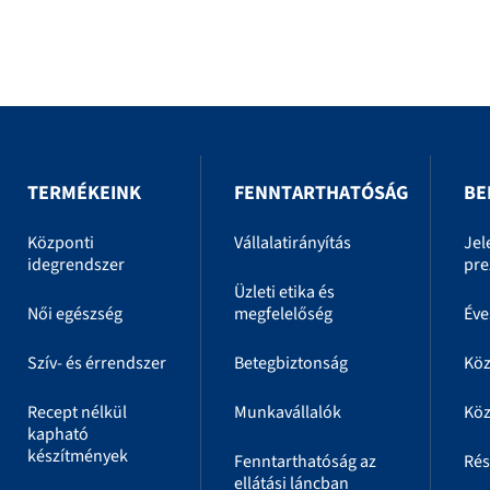
TERMÉKEINK
FENNTARTHATÓSÁG
BE
Központi
Vállalatirányítás
Jel
idegrendszer
pre
Üzleti etika és
Női egészség
megfelelőség
Éve
Szív- és érrendszer
Betegbiztonság
Kö
Recept nélkül
Munkavállalók
Köz
kapható
készítmények
Fenntarthatóság az
Rés
ellátási láncban