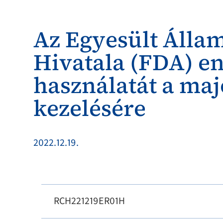
Az Egyesült Álla
Hivatala (FDA) e
használatát a maj
kezelésére
2022.12.19.
RCH221219ER01H