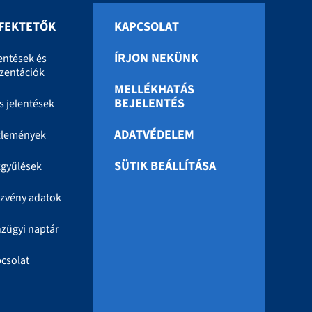
FEKTETŐK
KAPCSOLAT
ÍRJON NEKÜNK
entések és
zentációk
MELLÉKHATÁS
BEJELENTÉS
s jelentések
ADATVÉDELEM
zlemények
SÜTIK BEÁLLÍTÁSA
gyűlések
zvény adatok
zügyi naptár
csolat