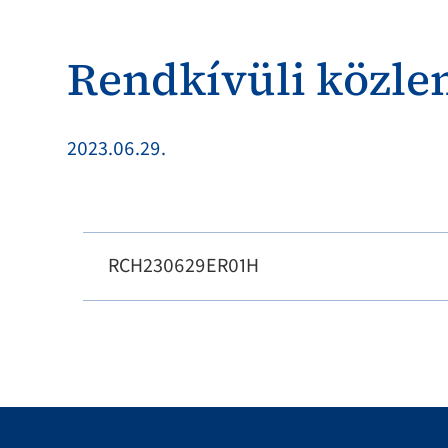
Rendkívüli közl
2023.06.29.
RCH230629ER01H