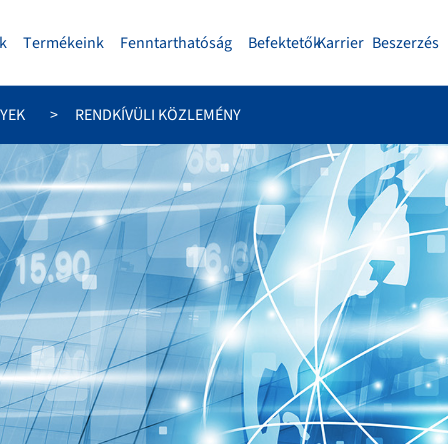
k
Termékeink
Fenntarthatóság
Befektetők
Karrier
Beszerzés
YEK
RENDKÍVÜLI KÖZLEMÉNY