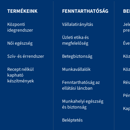
TERMÉKEINK
FENNTARTHATÓSÁG
BE
Központi
Vállalatirányítás
Jel
idegrendszer
pre
Üzleti etika és
Női egészség
megfelelőség
Éve
Szív- és érrendszer
Betegbiztonság
Kö
Recept nélkül
Munkavállalók
Köz
kapható
készítmények
Fenntarthatóság az
Rés
ellátási láncban
Pén
Munkahelyi egészség
és biztonság
Kap
Beléptetés