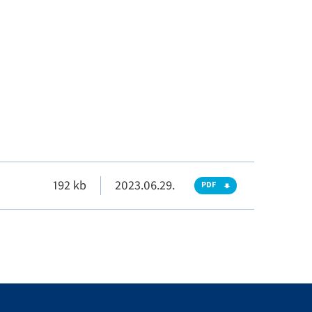
192 kb
2023.06.29.
PDF