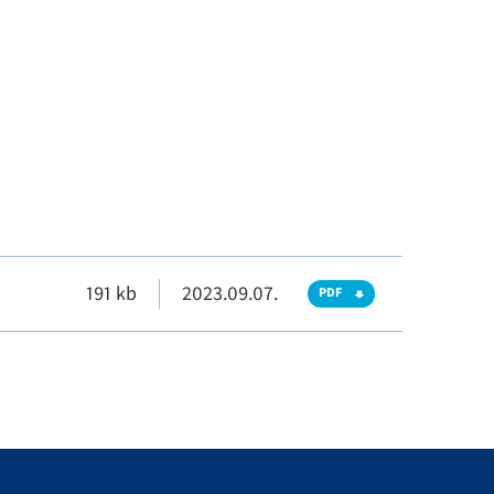
191 kb
2023.09.07.
PDF