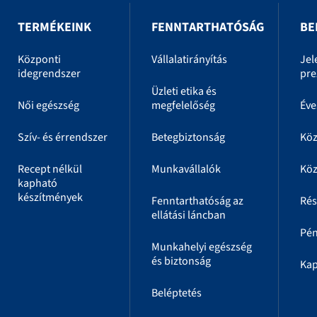
TERMÉKEINK
FENNTARTHATÓSÁG
BE
Központi
Vállalatirányítás
Jel
idegrendszer
pre
Üzleti etika és
Női egészség
megfelelőség
Éve
Szív- és érrendszer
Betegbiztonság
Kö
Recept nélkül
Munkavállalók
Köz
kapható
készítmények
Fenntarthatóság az
Rés
ellátási láncban
Pén
Munkahelyi egészség
és biztonság
Kap
Beléptetés