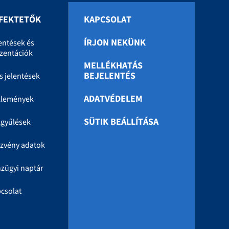
FEKTETŐK
KAPCSOLAT
ÍRJON NEKÜNK
entések és
zentációk
MELLÉKHATÁS
BEJELENTÉS
s jelentések
ADATVÉDELEM
zlemények
SÜTIK BEÁLLÍTÁSA
gyűlések
zvény adatok
zügyi naptár
csolat