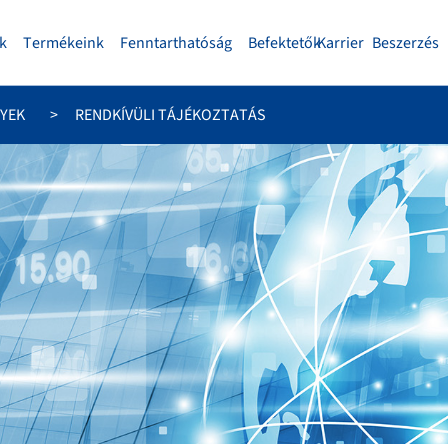
k
Termékeink
Fenntarthatóság
Befektetők
Karrier
Beszerzés
YEK
RENDKÍVÜLI TÁJÉKOZTATÁS