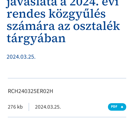
javaslata a 2024. évi
rendes közgyűlés
számára az osztalék
tárgyában
2024.03.25.
RCH240325ER02H
276 kb
2024.03.25.
PDF