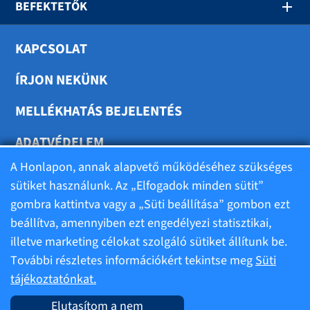
BEFEKTETŐK
KAPCSOLAT
ÍRJON NEKÜNK
MELLÉKHATÁS BEJELENTÉS
ADATVÉDELEM
A Honlapon, annak alapvető működéséhez szükséges
SÜTIK BEÁLLÍTÁSA
sütiket használunk. Az „Elfogadok minden sütit”
gombra kattintva vagy a „Süti beállítása” gombon ezt
beállítva, amennyiben ezt engedélyezi statisztikai,
illetve marketing célokat szolgáló sütiket állítunk be.
Felhasználási feltételek
További részletes információkért tekintse meg
Süti
tájékoztatónkat.
Alapadatok
Elutasítom a nem