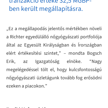
tranzakció értéke 32,5 MGBP-
ben került megállapításra.
„Ez a megállapodás jelentős mértékben növeli
a Richter egyedülálló nőgyógyászati portfoliója
által az Egyesült Királyságban és Írországban
elért értékesítési szintet,” – mondta Bogsch
Erik, az Igazgatóság elnöke. “Nagy
megelégedéssel tölt el, hogy kulcsfontosságú
nőgyógyászati üzletágunk tovább fog erősödni
ezeken a piacokon.”