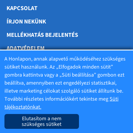
KAPCSOLAT
ÍRJON NEKÜNK
MELLÉKHATÁS BEJELENTÉS
ADATVÉDELEM
A Honlapon, annak alapvető működéséhez szükséges
SÜTIK BEÁLLÍTÁSA
sütiket használunk. Az „Elfogadok minden sütit”
gombra kattintva vagy a „Süti beállítása” gombon ezt
beállítva, amennyiben ezt engedélyezi statisztikai,
illetve marketing célokat szolgáló sütiket állítunk be.
Felhasználási feltételek
További részletes információkért tekintse meg
Süti
tájékoztatónkat.
Alapadatok
Elutasítom a nem
szükséges sütiket
Impresszum