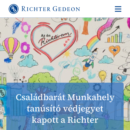
Családbarát Munkahely
tanúsító védjegyet
kapott a Richter