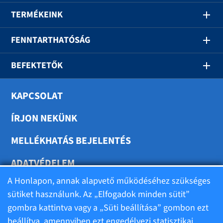
TERMÉKEINK
FENNTARTHATÓSÁG
BEFEKTETŐK
KAPCSOLAT
ÍRJON NEKÜNK
MELLÉKHATÁS BEJELENTÉS
ADATVÉDELEM
A Honlapon, annak alapvető működéséhez szükséges
SÜTIK BEÁLLÍTÁSA
sütiket használunk. Az „Elfogadok minden sütit”
gombra kattintva vagy a „Süti beállítása” gombon ezt
beállítva, amennyiben ezt engedélyezi statisztikai,