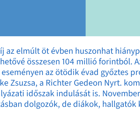
Díj az elmúlt öt évben huszonhat hiányp
ehetővé összesen 104 millió forintból. 
eseményen az ötödik évad győztes pro
ke Zsuzsa, a Richter Gedeon Nyrt. ko
ályázati időszak indulását is. Novembe
sban dolgozók, de diákok, hallgatók kre