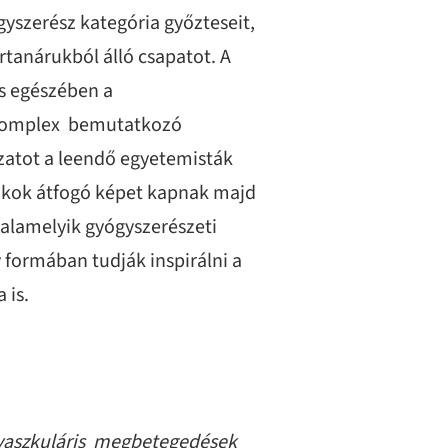
gyszerész kategória győzteseit,
anárukból álló csapatot. A
es egészében a
k komplex bemutatkozó
ozatot a leendő egyetemisták
diákok átfogó képet kapnak majd
valamelyik gyógyszerészeti
 formában tudják inspirálni a
 is.
brovaszkuláris megbetegedések