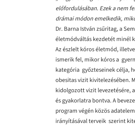
előfordulásában. Ezek a nem fe
drámai módon emelkedik, miköz
Dr. Barna István zsűritag, a Se
életmódváltás kezdetét minél k
Az észlelt kóros életmód, ille
ismerik fel, mikor kóros a gye
kategória győzteseinek célja, 
obesitas vizit kivitelezésébe
kidolgozott vizit levezetésére
és gyakorlatra bontva. A bevez
program végén közös adatelemz
irányításával terveik szerint ki