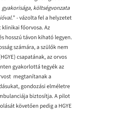
 gyakorisága, költségvonzata
óval.
” - vázolta fel a helyzetet
klinikai főorvosa. Az
s hosszú távon kiható legyen.
kosság számára, a szülők nem
(HGYE) csapatának, az orvos
inten gyakorlottá tegyék az
orvost megtanítanak a
dásukat, gondozási elméletre
ulanciája biztosítja. A pilot
olását követően pedig a HGYE