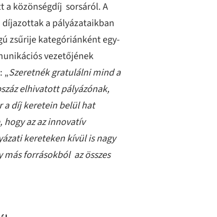
t a közönségdíj sorsáról. A
a díjazottak a pályázataikban
gú zsűrije kategóriánként egy-
munikációs vezetőjének
: „
Szeretnék gratulálni mind a
száz elhivatott pályázónak,
a díj keretein belül hat
 hogy az az innovatív
ázati kereteken kívül is nagy
y más forrásokból az összes