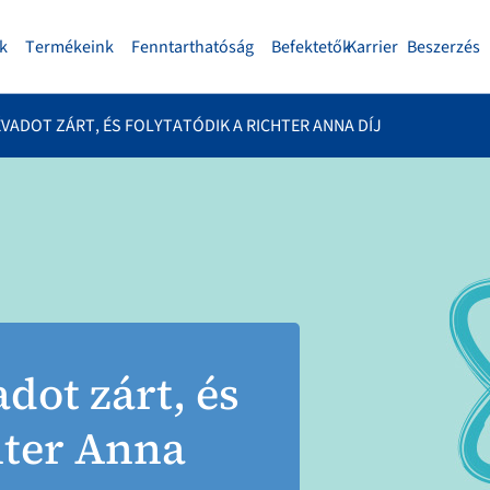
k
Termékeink
Fenntarthatóság
Befektetők
Karrier
Beszerzés
ÉVADOT ZÁRT, ÉS FOLYTATÓDIK A RICHTER ANNA DÍJ
dot zárt, és
hter Anna