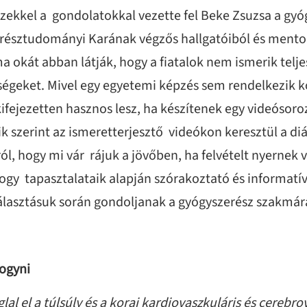
Ezekkel a gondolatokkal vezette fel Beke Zsuzsa a gyó
észtudományi Karának végzős hallgatóiból és mentort
ma okát abban látják, hogy a fiatalok nem ismerik telj
őségeket. Mivel egy egyetemi képzés sem rendelkezi
ifejezetten hasznos lesz, ha készítenek egy videósor
ik szerint az ismeretterjesztő videókon keresztül a 
ól, hogy mi vár rájuk a jövőben, ha felvételt nyernek 
hogy tapasztalataik alapján szórakoztató és informatív
lasztásuk során gondoljanak a gyógyszerész szakmára
ogyni
lal el a túlsúly és a korai kardiovaszkuláris és cere