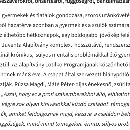
vészavarokról, önsértésről, függőségről, bántalmazásr
ő gyermekek és fiatalok gondozása, szoros utánkövet
ól hazatérve azonban a gyermek és a szülők számára 
 élhetőbb hétköznapok, egy boldogabb jövőkép felé e
ro Juventa Alapítvány komplex, hosszútávú, rendszer
kínál krónikus, súlyos mentális problémákkal élő gy
ztül. Az alapítvány Lotilko Programjának köszönhető 
dnek már 8 éve. A csapat által szervezett hiánypótló
tják. Rúzsa Magdi, Máté Péter-díjas énekesnő, zsűrit
 „
Azzal, hogy ez a profi szakemberekből álló, elhivatot
i, végre sok olyan kihívásokkal küzdő családot támog
mák, amiket feldolgoznak majd, kezdve a családon belü
függőségek, mind-mind tömegeket érintő, súlyos probl