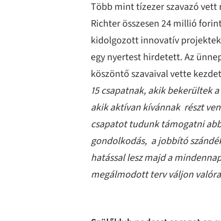
Több mint tízezer szavazó vett 
Richter összesen 24 millió fori
kidolgozott innovatív projektek
egy nyertest hirdetett. Az ünn
köszöntő szavaival vette kezdet
15 csapatnak, akik bekerültek 
akik aktívan kívánnak részt ven
csapatot tudunk támogatni abba
gondolkodás, a jobbító szándék
hatással lesz majd a mindennap
megálmodott terv váljon valóra