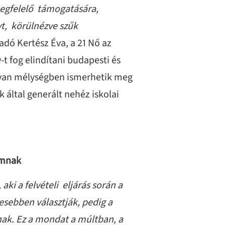
megfelelő támogatására,
yt, körülnézve szűk
tadó Kertész Éva, a 21 Nő az
 fog elindítani budapesti és
lyan mélységben ismerhetik meg
 által generált nehéz iskolai
omnak
ki a felvételi eljárás során a
esebben választják, pedig a
ak. Ez a mondat a múltban, a