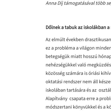
Anna Díj támogatásával több se
Dőlnek a tabuk az iskolákban 
Az elmúlt években drasztikusan
ez a probléma a világon minden 
betegségük miatt hosszú hónapo
nehézségükkel való megküzdés
közösség számára is óriási kihí
oktatási rendszer nem áll kész
iskolában tartására és az oszt
Alapítvány csapata erre a prob
módszertani könyvükkel és a kö