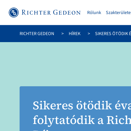
Rólunk
Szakterülete
RICHTER GEDEON
HÍREK
SIKERES ÖTÖDIK 
Sikeres ötödik éva
folytatódik a Ric