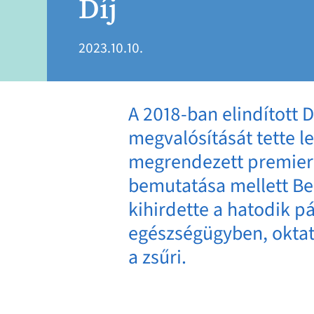
Díj
2023.10.10.
A 2018-ban elindított 
megvalósítását tette l
megrendezett premier 
bemutatása mellett Be
kihirdette a hatodik p
egészségügyben, oktatá
a zsűri.