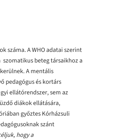
rok száma. A WHO adatai szerint
 a szomatikus beteg társaikhoz a
kerülnek. A mentális
ő pedagógus és kortárs
gyi ellátórendszer, sem az
üzdő diákok ellátására,
óriában győztes Kórházsuli
 pedagógusoknak szánt
céljuk, hogy a