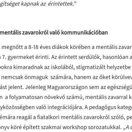
gítséget kapnak az érintettek.
”
a mentális zavarokról való kommunikációban
 megnőtt a 8-18 éves diákok körében a mentális zava
7. gyermeket érinti. Az érintett serdülők, hasonlóan
kra kimaradnak az iskolából, stigmatizált helyzetbe 
 nemcsak önmaguk számára, hanem az őket körülvev
vást jelent. Jelenleg Magyarországon sem az egészségü
en a folyamatosan növekvő számú, mentális zavarral k
ályközösségben való integrációjára. A pedagógus kateg
lémára reagál a fiatalkori mentális zavarokról szóló,
nyv köré épített szakmai workshop sorozatukkal. „
A 