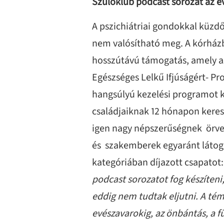
Szülőklub podcast sorozat az e
A pszichiátriai gondokkal küzd
nem valósítható meg. A kórházb
hosszútávú támogatás, amely az
Egészséges Lelkű Ifjúságért- P
hangsúlyú kezelési programot 
családjaiknak 12 hónapon keres
igen nagy népszerűségnek örven
és szakemberek egyaránt látoga
kategóriában díjazott csapatot:
podcast sorozatot fog készíten
eddig nem tudtak eljutni. A té
evészavarokig, az önbántás, a 