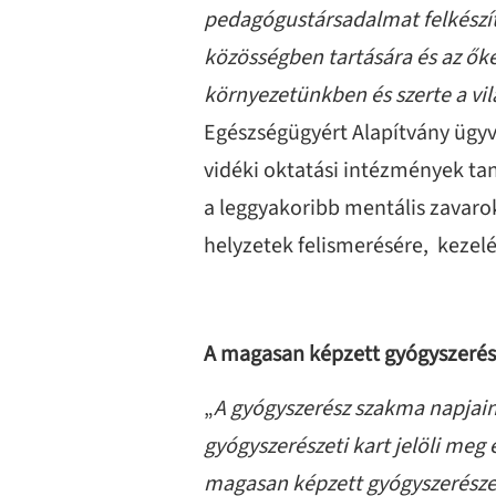
pedagógustársadalmat felkészí
közösségben tartására és az őke
környezetünkben és szerte a vi
Egészségügyért Alapítvány ügyv
vidéki oktatási intézmények t
a leggyakoribb mentális zavarok
helyzetek felismerésére, kezel
A magasan képzett gyógyszerés
„
A gyógyszerész szakma napjaink
gyógyszerészeti kart jelöli meg
magasan képzett gyógyszerészek