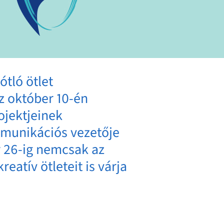
ótló ötlet
Az október 10-én
jektjeinek
mmunikációs vezetője
r 26-ig nemcsak az
atív ötleteit is várja