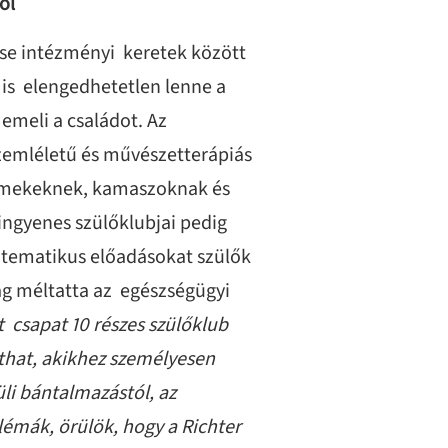
ól
ése intézményi keretek között
is elengedhetetlen lenne a
meli a családot. Az
szemléletű és művészetterápiás
ermekeknek, kamaszoknak és
ingyenes szülőklubjai pedig
 tematikus előadásokat szülők
ag méltatta az egészségügyi
t csapat 10 részes szülőklub
athat, akikhez személyesen
li bántalmazástól, az
émák, örülök, hogy a Richter