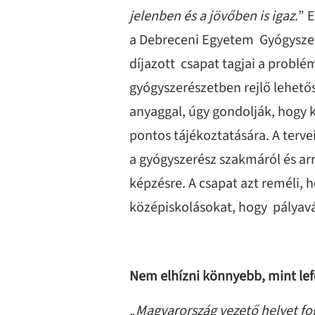
jelenben és a jövőben is igaz
.” 
a Debreceni Egyetem Gyógyszer
díjazott csapat tagjai a problé
gyógyszerészetben rejlő lehet
anyaggal, úgy gondolják, hogy k
pontos tájékoztatására. A terve
a gyógyszerész szakmáról és arr
képzésre. A csapat azt reméli, 
középiskolásokat, hogy pályavá
Nem elhízni könnyebb, mint lef
„
Magyarország vezető helyet fog