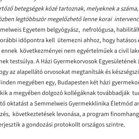
rtőző betegségek közé tartoznak, melyeknek a száma,
ben legtöbbször megelőzhető lenne korai intervenci
mmelweis Egyetem belgyógyász, nefrológusa, habilitált 
orábbi időpontra kell ütemezni ahhoz, hogy hatásos é
tve ennek következményei nem egyértelműek a civil la
rmek testsúlya. A Házi Gyermekorvosok Egyesületének 
hogy az alapellátó orvosokat megtanítsák és készségsz
n. Minden megyében egy, Budapesten két házi gyermek
, akik a megyében dolgozó kollégáknak továbbadják tu
ető oktatást a Semmelweis Gyermekklinika Életmód amb
és, következtetések levonása, a program finomhang
terjesztik a gondozási protokollt országos szintre.