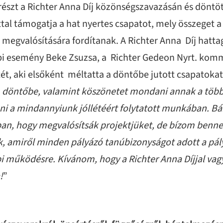
részt a Richter Anna Díj közönségszavazásán és döntöt
nttal támogatja a hat nyertes csapatot, mely összeget 
 megvalósítására fordítanak. A Richter Anna Díj hatta
epi esemény Beke Zsuzsa, a Richter Gedeon Nyrt. kom
ét, aki elsőként méltatta a döntőbe jutott csapatokat
a döntőbe, valamint köszönetet mondani annak a több
ni a mindannyiunk jóllétéért folytatott munkában. Bár 
n, hogy megvalósítsák projektjüket, de bízom benne,
, amiről minden pályázó tanúbizonyságot adott a pály
i működésre. Kívánom, hogy a Richter Anna Díjjal vag
!
”